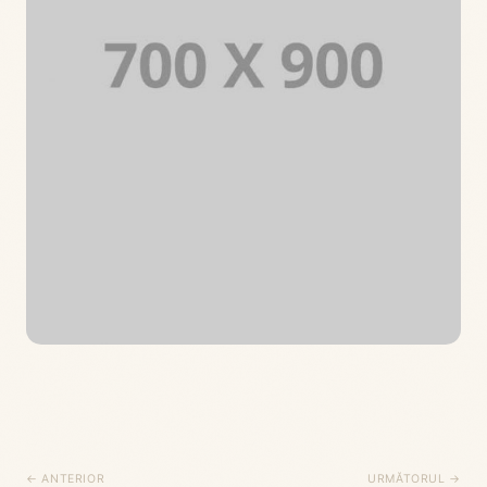
← ANTERIOR
URMĂTORUL →