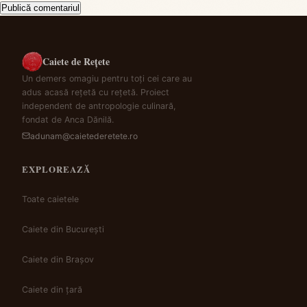
Caiete de Rețete
Un demers omagiu pentru toți cei care au
adus acasă rețetă cu rețetă. Proiect
independent de antropologie culinară,
fondat de Anca Dănilă.
adunam@caietederetete.ro
EXPLOREAZĂ
Toate caietele
Caiete din București
Caiete din Brașov
Caiete din țară