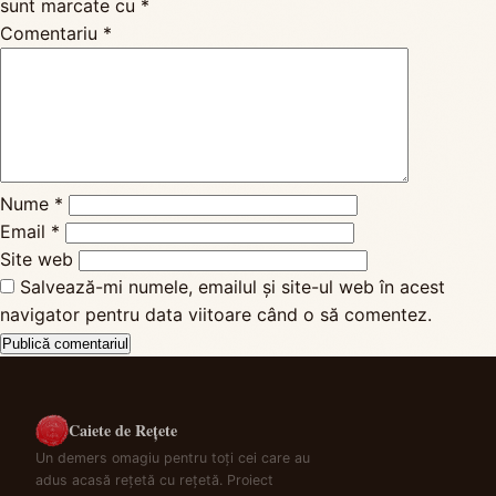
sunt marcate cu
*
Comentariu
*
Nume
*
Email
*
Site web
Salvează-mi numele, emailul și site-ul web în acest
navigator pentru data viitoare când o să comentez.
Caiete de Rețete
Un demers omagiu pentru toți cei care au
adus acasă rețetă cu rețetă. Proiect