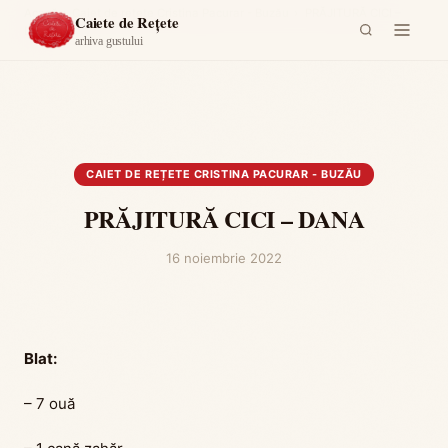
Acasă
›
Caiet de rețete Cristina Pacurar - Buzău
›
PRĂJITURĂ CICI –
Caiete de Rețete
DANA
arhiva gustului
CAIET DE REȚETE CRISTINA PACURAR - BUZĂU
PRĂJITURĂ CICI – DANA
16 noiembrie 2022
Blat:
– 7 ouă