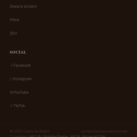
Despre proiect
Filme
Știri
SOCIAL
Facebook
Instagram
YouTube
TikTok
© 2026 Caiete de Rețete
Confidențialitate
Cookies
Condiții
Cu sprijinul:
ARCUB
·
Primăria Brașov
·
AFCN
·
Muzeul ASTRA