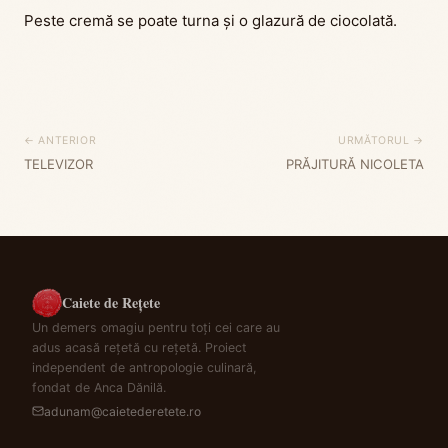
Peste cremă se poate turna și o glazură de ciocolată.
← ANTERIOR
URMĂTORUL →
TELEVIZOR
PRĂJITURĂ NICOLETA
Caiete de Rețete
Un demers omagiu pentru toți cei care au
adus acasă rețetă cu rețetă. Proiect
independent de antropologie culinară,
fondat de Anca Dănilă.
adunam@caietederetete.ro