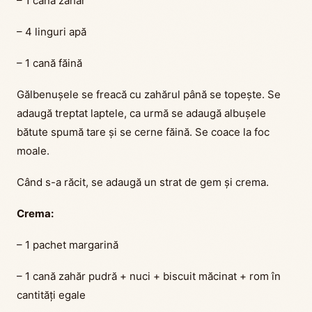
– 1 cană zahăr
– 4 linguri apă
– 1 cană făină
Gălbenușele se freacă cu zahărul până se topește. Se
adaugă treptat laptele, ca urmă se adaugă albușele
bătute spumă tare și se cerne făină. Se coace la foc
moale.
Când s-a răcit, se adaugă un strat de gem și crema.
Crema:
– 1 pachet margarină
– 1 cană zahăr pudră + nuci + biscuit măcinat + rom în
cantități egale