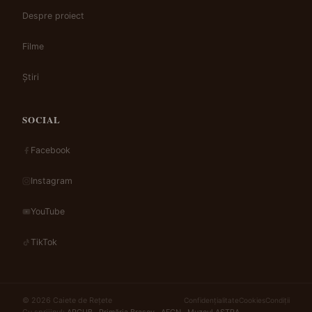
Despre proiect
Filme
Știri
SOCIAL
Facebook
Instagram
YouTube
TikTok
© 2026 Caiete de Rețete
Confidențialitate
Cookies
Condiții
Cu sprijinul:
ARCUB
·
Primăria Brașov
·
AFCN
·
Muzeul ASTRA