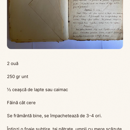
2 ouă
250 gr unt
½ ceașcă de lapte sau caimac
Făină cât cere
Se frământă bine, se împachetează de 3-4 ori.
Întinzi o foaie subțire, tai pătrate, umpli cu mere scăzute