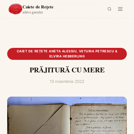
Acasă
›
Caiet de rețete Aneta Alessiu, Veturia Petrescu & Elvira
Caiete de Rețete
Hebberling
›
PRĂJITURĂ CU MERE
arhiva gustului
CAIET DE REȚETE ANETA ALESSIU, VETURIA PETRESCU &
ELVIRA HEBBERLING
PRĂJITURĂ CU MERE
13 noiembrie 2022