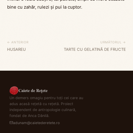
bine cu zahăr, rulezi și pui la cuptor.
← ANTERIOR
URMĂTORUL →
HUSAREU
TARTE CU GELATINĂ DE FRUCTE
Caiete de Rețete
Un demers omagiu pentru toți cei care au
adus acasă rețetă cu rețetă. Proiect
independent de antropologie culinară,
fondat de Anca Dănilă.
adunam@caietederetete.ro