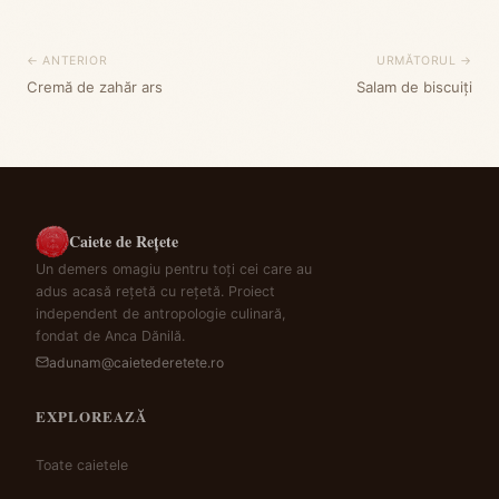
← ANTERIOR
URMĂTORUL →
Cremă de zahăr ars
Salam de biscuiți
Caiete de Rețete
Un demers omagiu pentru toți cei care au
adus acasă rețetă cu rețetă. Proiect
independent de antropologie culinară,
fondat de Anca Dănilă.
adunam@caietederetete.ro
EXPLOREAZĂ
Toate caietele