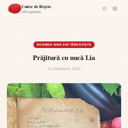
Acasă
›
Doamna Gina din Târgoviște
›
Prăjitură cu nucă Lia
Caiete de Rețete
arhiva gustului
DOAMNA GINA DIN TÂRGOVIȘTE
Prăjitură cu nucă Lia
13 noiembrie 2023