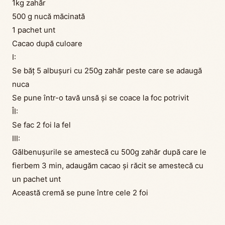
1kg zahăr
500 g nucă măcinată
1 pachet unt
Cacao după culoare
I:
Se băț 5 albușuri cu 250g zahăr peste care se adaugă
nuca
Se pune într-o tavă unsă și se coace la foc potrivit
ÎI:
Se fac 2 foi la fel
III:
Gălbenușurile se amestecă cu 500g zahăr după care le
fierbem 3 min, adaugăm cacao și răcit se amestecă cu
un pachet unt
Această cremă se pune între cele 2 foi