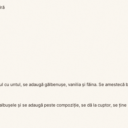
dră
ul cu untul, se adaugă gălbenușe, vanilia și făina. Se amestecă 
albușele și se adaugă peste compoziție, se dă la cuptor, se ține 