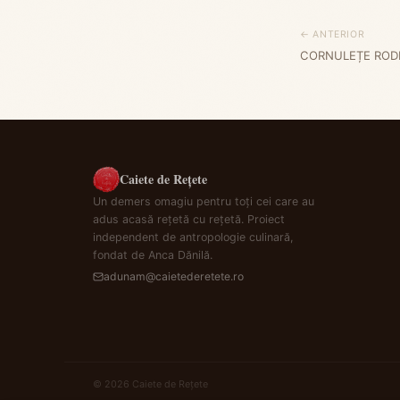
← ANTERIOR
CORNULEȚE ROD
Caiete de Rețete
Un demers omagiu pentru toți cei care au
adus acasă rețetă cu rețetă. Proiect
independent de antropologie culinară,
fondat de Anca Dănilă.
adunam@caietederetete.ro
© 2026 Caiete de Rețete