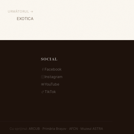
URMĂTORUL →
EXOTICA
SOCIAL
Facebook
Instagram
YouTube
TikTok
Cu sprijinul:
ARCUB
·
Primăria Brașov
·
AFCN
·
Muzeul ASTRA