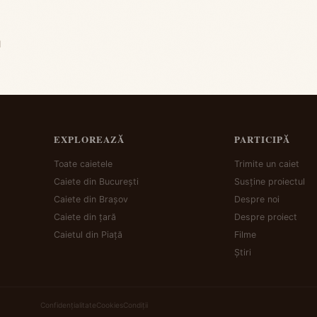
I
EXPLOREAZĂ
PARTICIPĂ
Toate caietele
Trimite un caiet
Caiete din București
Susține proiectul
Caiete din Brașov
Despre noi
Caiete din țară
Despre proiect
Caietul din Piață
Filme
Știri
Confidențialitate
Cookies
Condiții