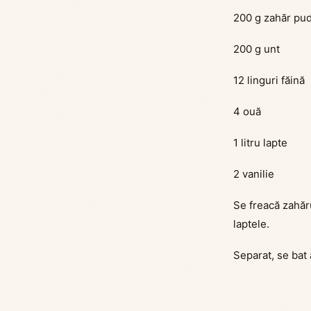
200 g zahăr pu
200 g unt
12 linguri făină
4 ouă
1 litru lapte
2 vanilie
Se freacă zahăr
laptele.
Separat, se bat 