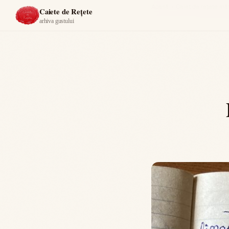
Acasă
›
Caiet de rețete mă
Caiete de Rețete
arhiva gustului