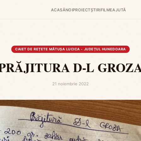
tușa Lucica - județul Hunedoara
›
PRĂJITURA D-L GROZA
ACASĂ
NOI
PROIECT
ȘTIRI
FILME
AJUTĂ
CAIET DE REȚETE MĂTUȘA LUCICA - JUDEȚUL HUNEDOARA
PRĂJITURA D-L GROZ
21 noiembrie 2022