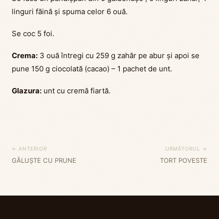
linguri făină și spuma celor 6 ouă.
Se coc 5 foi.
Crema:
3 ouă întregi cu 259 g zahăr pe abur și apoi se
pune 150 g ciocolată (cacao) – 1 pachet de unt.
Glazura
:
unt cu cremă fiartă.
← ANTERIOR
URMĂTORUL →
GĂLUȘTE CU PRUNE
TORT POVESTE