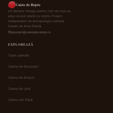
Caiete de Rețete
Un demers omagiu pentru toți cei care au
adus acasă rețetă cu rețetă. Proiect
independent de antropologie culinară,
fondat de Anca Dănilă.
adunam@caietederetete.ro
EXPLOREAZĂ
Toate caietele
Caiete din București
Caiete din Brașov
Caiete din țară
Caietul din Piață