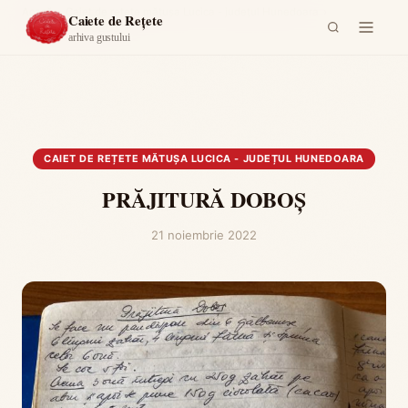
Acasă
›
Caiet de rețete mătușa Lucica - județul Hunedoara
›
Caiete de Rețete
PRĂJITURĂ DOBOȘ
arhiva gustului
CAIET DE REȚETE MĂTUȘA LUCICA - JUDEȚUL HUNEDOARA
PRĂJITURĂ DOBOȘ
21 noiembrie 2022