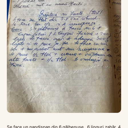
Se face un pandișpan din 6 gălbenușe , 6 linguri zahăr, 4