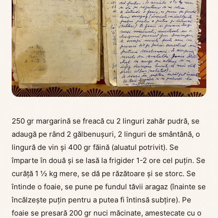
250 gr margarină se freacă cu 2 linguri zahăr pudră, se
adaugă pe rând 2 gălbenușuri, 2 linguri de smântână, o
lingură de vin și 400 gr făină (aluatul potrivit). Se
împarte în două și se lasă la frigider 1-2 ore cel puțin. Se
curăță 1 ½ kg mere, se dă pe răzătoare și se storc. Se
întinde o foaie, se pune pe fundul tăvii aragaz (înainte se
încălzește puțin pentru a putea fi întinsă subțire). Pe
foaie se presară 200 gr nuci măcinate, amestecate cu o