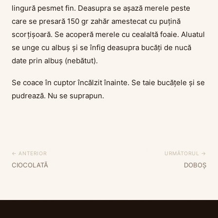
lingură pesmet fin. Deasupra se așază merele peste
care se presară 150 gr zahăr amestecat cu puțină
scorțișoară. Se acoperă merele cu cealaltă foaie. Aluatul
se unge cu albuș și se înfig deasupra bucăți de nucă
date prin albuș (nebătut).
Se coace în cuptor încălzit înainte. Se taie bucățele și se
pudrează. Nu se suprapun.
← ANTERIOR
URMĂTORUL →
CIOCOLATĂ
DOBOȘ