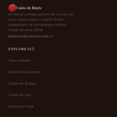
Caiete de Rețete
Un demers omagiu pentru toți cei care au
adus acasă rețetă cu rețetă. Proiect
independent de antropologie culinară,
fondat de Anca Dănilă.
adunam@caietederetete.ro
EXPLOREAZĂ
Toate caietele
Caiete din București
Caiete din Brașov
Caiete din țară
Caietul din Piață