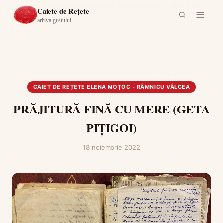
Acasă
›
Caiet de Rețete Elena Moțoc - Râmnicu Vâlcea
›
PRĂJITURĂ
Caiete de Rețete
FINĂ CU MERE (GETA PIȚIGOI)
arhiva gustului
CAIET DE REȚETE ELENA MOȚOC - RÂMNICU VÂLCEA
PRĂJITURĂ FINĂ CU MERE (GETA
PIȚIGOI)
18 noiembrie 2022