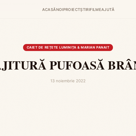
minița & Marian Panait
›
PRĂJITURĂ PUFOASĂ BRÂNZĂ
ACASĂ
NOI
PROIECT
ȘTIRI
FILME
AJUTĂ
CAIET DE REȚETE LUMINIȚA & MARIAN PANAIT
JITURĂ PUFOASĂ BR
13 noiembrie 2022