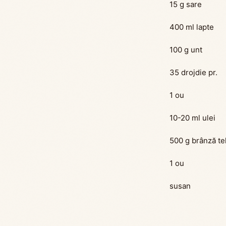
15 g sare
400 ml lapte
100 g unt
35 drojdie pr.
1 ou
10-20 ml ulei
500 g brânză tel
1 ou
susan