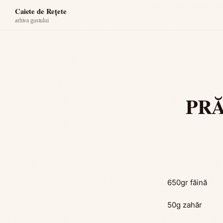
Acasă
›
Caiet de rețete Lu
Caiete de Rețete
arhiva gustului
PRĂ
650gr făină
50g zahăr