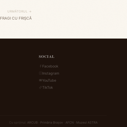
URMĂTORUL →
FRAGI CU FRIȘCĂ
SOCIAL
Facebook
Instagram
YouTube
TikTok
Cu sprijinul:
ARCUB
·
Primăria Brașov
·
AFCN
·
Muzeul ASTRA