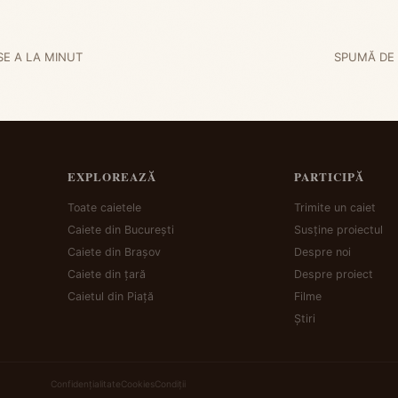
E A LA MINUT
SPUMĂ DE 
EXPLOREAZĂ
PARTICIPĂ
Toate caietele
Trimite un caiet
Caiete din București
Susține proiectul
Caiete din Brașov
Despre noi
Caiete din țară
Despre proiect
Caietul din Piață
Filme
Știri
Confidențialitate
Cookies
Condiții