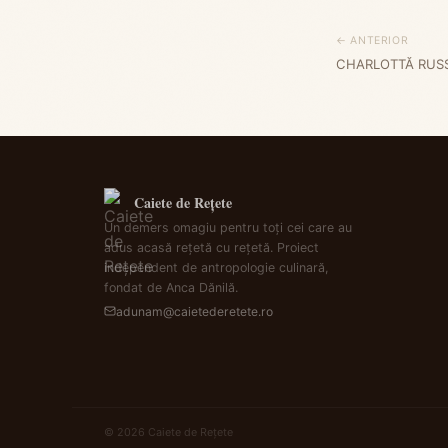
← ANTERIOR
CHARLOTTĂ RUSS
Caiete de Rețete
Un demers omagiu pentru toți cei care au
adus acasă rețetă cu rețetă. Proiect
independent de antropologie culinară,
fondat de Anca Dănilă.
adunam@caietederetete.ro
© 2026 Caiete de Rețete