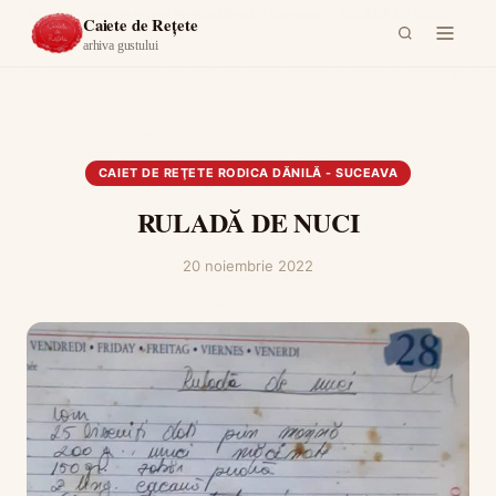
Acasă
›
Caiet de reţete Rodica Dănilă - Suceava
›
RULADĂ DE NUCI
Caiete de Rețete
arhiva gustului
CAIET DE REŢETE RODICA DĂNILĂ - SUCEAVA
RULADĂ DE NUCI
20 noiembrie 2022