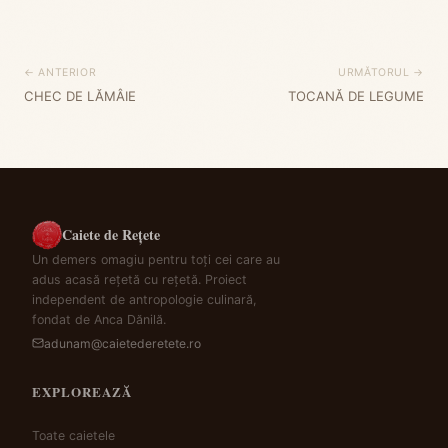
← ANTERIOR
URMĂTORUL →
CHEC DE LĂMÂIE
TOCANĂ DE LEGUME
Caiete de Rețete
Un demers omagiu pentru toți cei care au
adus acasă rețetă cu rețetă. Proiect
independent de antropologie culinară,
fondat de Anca Dănilă.
adunam@caietederetete.ro
EXPLOREAZĂ
Toate caietele