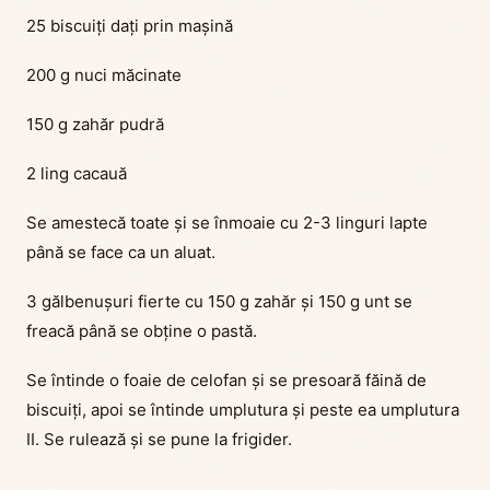
25 biscuiți dați prin mașină
200 g nuci măcinate
150 g zahăr pudră
2 ling cacauă
Se amestecă toate și se înmoaie cu 2-3 linguri lapte
până se face ca un aluat.
3 gălbenușuri fierte cu 150 g zahăr și 150 g unt se
freacă până se obține o pastă.
Se întinde o foaie de celofan și se presoară făină de
biscuiți, apoi se întinde umplutura și peste ea umplutura
II. Se rulează și se pune la frigider.