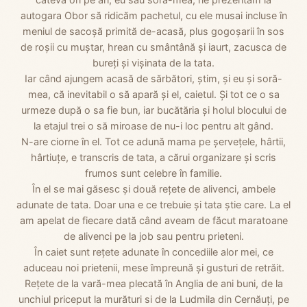
autogara Obor să ridicăm pachetul, cu ele musai incluse în
meniul de sacoșă primită de-acasă, plus gogoșarii în sos
de roșii cu muștar, hrean cu smântână și iaurt, zacusca de
bureți și vișinata de la tata.
Iar când ajungem acasă de sărbători, știm, și eu și soră-
mea, că inevitabil o să apară și el, caietul. Și tot ce o sa
urmeze după o sa fie bun, iar bucătăria și holul blocului de
la etajul trei o să miroase de nu-i loc pentru alt gând.
N-are ciorne în el. Tot ce adună mama pe șervețele, hârtii,
hârtiuțe, e transcris de tata, a cărui organizare și scris
frumos sunt celebre în familie.
În el se mai găsesc și două rețete de alivenci, ambele
adunate de tata. Doar una e ce trebuie și tata știe care. La el
am apelat de fiecare dată când aveam de făcut maratoane
de alivenci pe la job sau pentru prieteni.
În caiet sunt rețete adunate în concediile alor mei, ce
aduceau noi prietenii, mese împreună și gusturi de retrăit.
Rețete de la vară-mea plecată în Anglia de ani buni, de la
unchiul priceput la murături si de la Ludmila din Cernăuți, pe