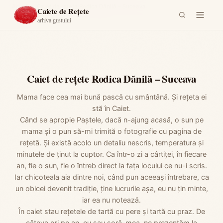
Acasă
›
Caiet de reţete Rodica Dănilă – Suceava
Caiete de Rețete
arhiva gustului
Caiet de reţete Rodica Dănilă – Suceava
Mama face cea mai bună pască cu smântână. Și rețeta ei
stă în Caiet.
Când se apropie Paștele, dacă n-ajung acasă, o sun pe
mama și o pun să-mi trimită o fotografie cu pagina de
rețetă. Și există acolo un detaliu nescris, temperatura și
minutele de ținut la cuptor. Ca într-o zi a cârtiței, în fiecare
an, fie o sun, fie o întreb direct la fața locului ce nu-i scris.
Iar chicoteala aia dintre noi, când pun aceeași întrebare, ca
un obicei devenit tradiție, ține lucrurile așa, eu nu țin minte,
iar ea nu notează.
În caiet stau rețetele de tartă cu pere și tartă cu praz. De
câteva ori pe an, eu sau soră-mea, ne prezentăm la