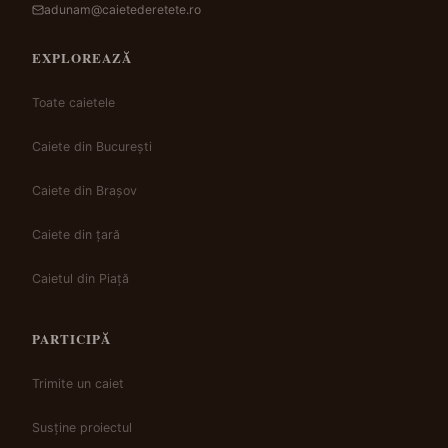
adunam@caietederetete.ro
EXPLOREAZĂ
Toate caietele
Caiete din București
Caiete din Brașov
Caiete din țară
Caietul din Piață
PARTICIPĂ
Trimite un caiet
Susține proiectul