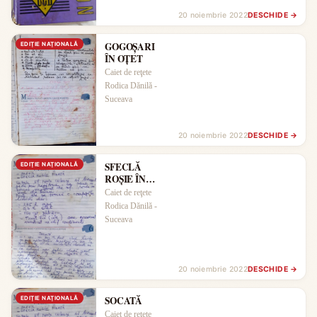
20 noiembrie 2022
DESCHIDE →
GOGOȘARI
EDIŢIE NAŢIONALĂ
ÎN OȚET
Caiet de reţete
Rodica Dănilă -
Suceava
20 noiembrie 2022
DESCHIDE →
SFECLĂ
EDIŢIE NAŢIONALĂ
ROȘIE ÎN
OȚET
Caiet de reţete
Rodica Dănilă -
Suceava
20 noiembrie 2022
DESCHIDE →
SOCATĂ
EDIŢIE NAŢIONALĂ
Caiet de reţete