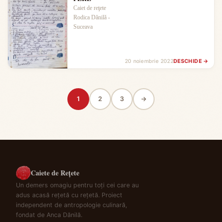
Caiet de reţete
Rodica Dănilă -
Suceava
20 noiembrie 2022
DESCHIDE →
1
2
3
→
Caiete de Rețete
Un demers omagiu pentru toți cei care au
adus acasă rețetă cu rețetă. Proiect
independent de antropologie culinară,
fondat de Anca Dănilă.