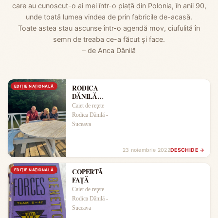
care au cunoscut-o ai mei într-o piață din Polonia, în anii 90,
unde toată lumea vindea de prin fabricile de-acasă.
Toate astea stau ascunse într-o agendă mov, ciufulită în
semn de treaba ce-a făcut și face.
– de Anca Dănilă
RODICA
EDIŢIE NAŢIONALĂ
DĂNILĂ
ÎMPREUNĂ
Caiet de reţete
CU SOȚUL
Rodica Dănilă -
ȘI UNA
Suceava
DINTRE
FIICE
23 noiembrie 2022
DESCHIDE →
COPERTĂ
EDIŢIE NAŢIONALĂ
FAȚĂ
Caiet de reţete
Rodica Dănilă -
Suceava