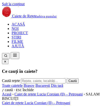
Salt la conținut
Caiete de Rețete
arhiva gustului
ACASĂ
NOI
PROIECT
ȘTIRI
FILME
AJUTĂ
✕
Ce cauți în caiete?
Caută rețete
Caută
Toate caietele
Brașov
București
Din țară
caută ·
închide
/
ESC
Acasă
›
Caiet de reţete Lucia Coroian (II) – Petroşani
›
SALAM
BISCUIŢI
Caiet de reţete Lucia Coroian (II) – Petroşani