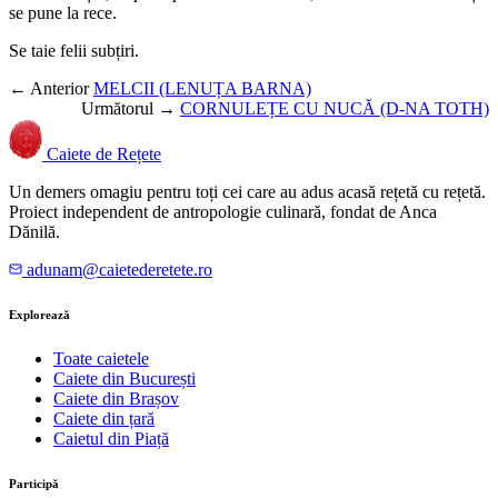
se pune la rece.
Se taie felii subțiri.
← Anterior
MELCII (LENUȚA BARNA)
Următorul →
CORNULEȚE CU NUCĂ (D-NA TOTH)
Caiete de Rețete
Un demers omagiu pentru toți cei care au adus acasă rețetă cu rețetă.
Proiect independent de antropologie culinară, fondat de Anca
Dănilă.
adunam@caietederetete.ro
Explorează
Toate caietele
Caiete din București
Caiete din Brașov
Caiete din țară
Caietul din Piață
Participă