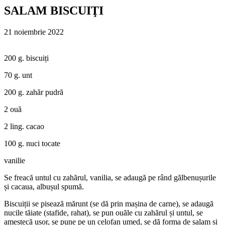
SALAM BISCUIŢI
21 noiembrie 2022
200 g. biscuiți
70 g. unt
200 g. zahăr pudră
2 ouă
2 ling. cacao
100 g. nuci tocate
vanilie
Se freacă untul cu zahărul, vanilia, se adaugă pe rând gălbenușurile
și cacaua, albușul spumă.
Biscuiții se pisează mărunt (se dă prin mașina de carne), se adaugă
nucile tăiate (stafide, rahat), se pun ouăle cu zahărul și untul, se
amestecă ușor, se pune pe un celofan umed, se dă forma de salam și