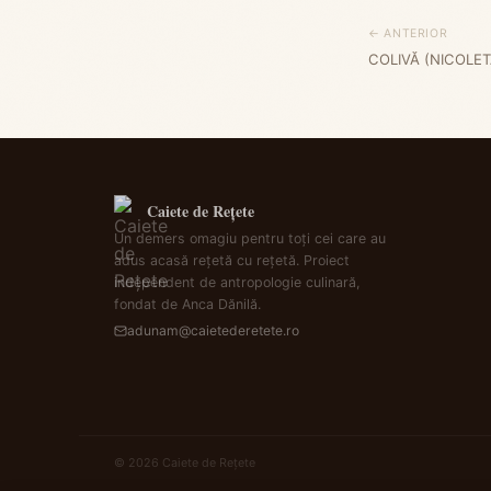
← ANTERIOR
COLIVĂ (NICOLET
Caiete de Rețete
Un demers omagiu pentru toți cei care au
adus acasă rețetă cu rețetă. Proiect
independent de antropologie culinară,
fondat de Anca Dănilă.
adunam@caietederetete.ro
© 2026 Caiete de Rețete