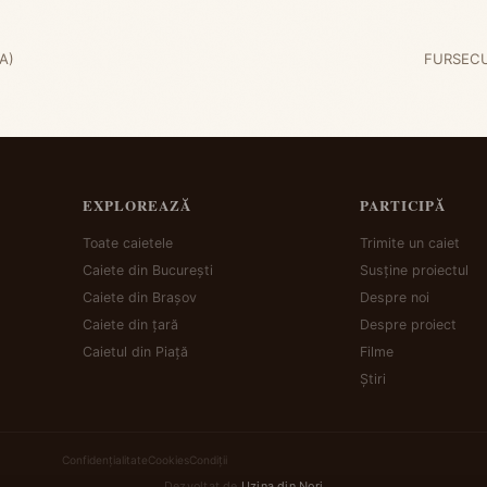
A)
FURSECU
EXPLOREAZĂ
PARTICIPĂ
Toate caietele
Trimite un caiet
Caiete din București
Susține proiectul
Caiete din Brașov
Despre noi
Caiete din țară
Despre proiect
Caietul din Piață
Filme
Știri
Confidențialitate
Cookies
Condiții
Dezvoltat de
Uzina din Nori