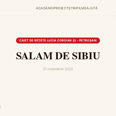
ia Coroian (I) - Petroşani
›
SALAM DE SIBIU
ACASĂ
NOI
PROIECT
ȘTIRI
FILME
AJUTĂ
CAIET DE REŢETE LUCIA COROIAN (I) - PETROŞANI
SALAM DE SIBIU
21 noiembrie 2022
c