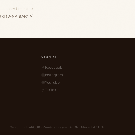
URMĂTORUL →
RI (D-NA BARNA)
SOCIAL
Facebook
Instagram
YouTube
TikTok
Cu sprijinul:
ARCUB
·
Primăria Brașov
·
AFCN
·
Muzeul ASTRA