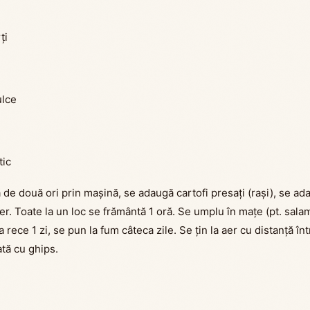
ți
ulce
tic
de două ori prin mașină, se adaugă cartofi presați (rași), se ad
per. Toate la un loc se frământă 1 oră. Se umplu în mațe (pt. sala
la rece 1 zi, se pun la fum câteca zile. Se țin la aer cu distanță în
ată cu ghips.