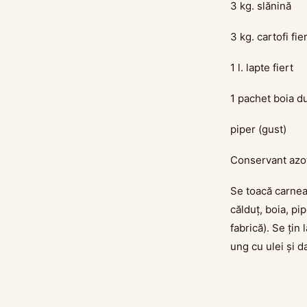
3 kg. slănină
3 kg. cartofi fier
1 l. lapte fiert
1 pachet boia d
piper (gust)
Conservant azo
Se toacă carnea 
călduț, boia, pi
fabrică). Se țin 
ung cu ulei și d