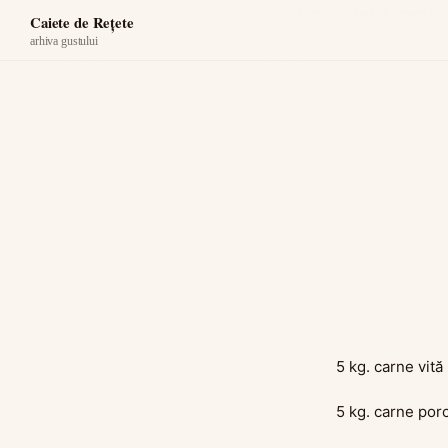
Acasă
›
Caiet de reţete Luc
Caiete de Rețete
arhiva gustului
5 kg. carne vită
5 kg. carne por