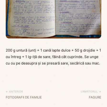
200 g untură (unt) + 1 cană lapte dulce + 50 g drojdie + 1
ou întreg + 1 lg-iță de sare, făină cât cuprinde. Se unge
cu ou pe deasupra și se presară sare, secărică sau mac.
← ANTERIOR
URMĂTORUL →
FOTOGRAFII DE FAMILIE
FAGURE