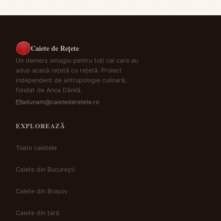
Caiete de Rețete
Un demers omagiu pentru toți cei care au
adus acasă rețetă cu rețetă. Proiect
independent de antropologie culinară,
fondat de Anca Dănilă.
adunam@caietederetete.ro
EXPLOREAZĂ
Toate caietele
Caiete din București
Caiete din Brașov
Caiete din țară