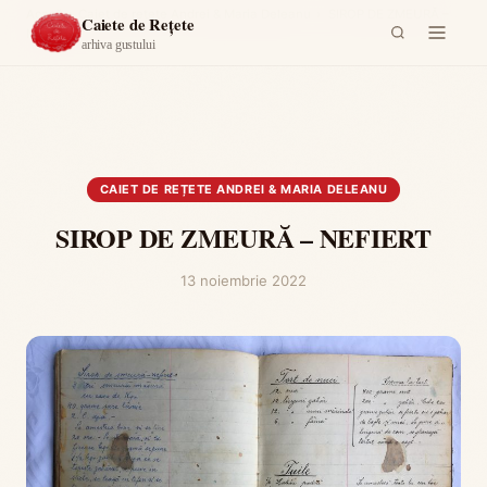
Acasă
›
Caiet de rețete Andrei & Maria Deleanu
›
SIROP DE ZMEURĂ –
Caiete de Rețete
NEFIERT
arhiva gustului
CAIET DE REȚETE ANDREI & MARIA DELEANU
SIROP DE ZMEURĂ – NEFIERT
13 noiembrie 2022