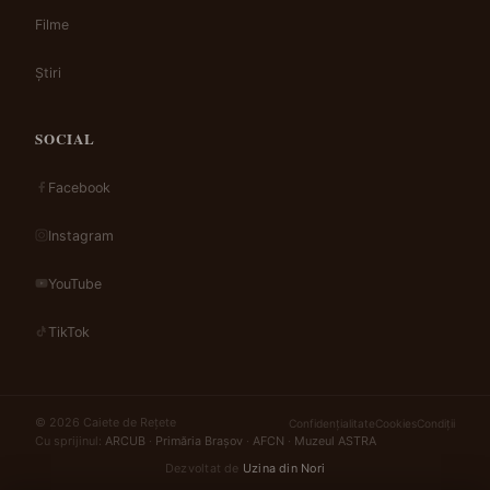
Filme
Știri
SOCIAL
Facebook
Instagram
YouTube
TikTok
© 2026 Caiete de Rețete
Confidențialitate
Cookies
Condiții
Cu sprijinul:
ARCUB
·
Primăria Brașov
·
AFCN
·
Muzeul ASTRA
Dezvoltat de
Uzina din Nori