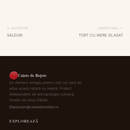
← ANTERIOR
URMĂTORUL →
SALEURI
TORT CU MERE GLASAT
Caiete de Rețete
Un demers omagiu pentru toți cei care au
adus acasă rețetă cu rețetă. Proiect
independent de antropologie culinară,
fondat de Anca Dănilă.
adunam@caietederetete.ro
EXPLOREAZĂ