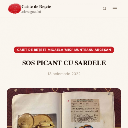
Acasă
›
Caiet de rețete Micaela 'Miki' Munteanu Argeşan
›
SOS PICANT
Caiete de Rețete
CU SARDELE
arhiva gustului
CAIET DE REȚETE MICAELA 'MIKI' MUNTEANU ARGEŞAN
SOS PICANT CU SARDELE
13 noiembrie 2022