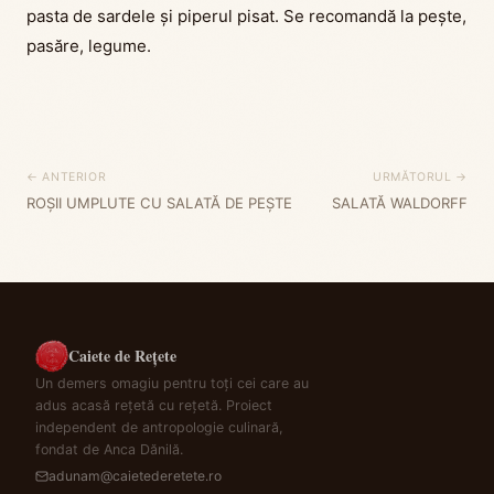
pasta de sardele și piperul pisat. Se recomandă la pește,
pasăre, legume.
← ANTERIOR
URMĂTORUL →
ROȘII UMPLUTE CU SALATĂ DE PEȘTE
SALATĂ WALDORFF
Caiete de Rețete
Un demers omagiu pentru toți cei care au
adus acasă rețetă cu rețetă. Proiect
independent de antropologie culinară,
fondat de Anca Dănilă.
adunam@caietederetete.ro