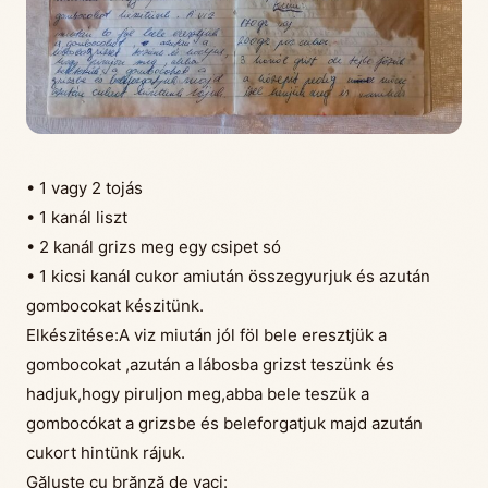
• 1 vagy 2 tojás
• 1 kanál liszt
• 2 kanál grizs meg egy csipet só
• 1 kicsi kanál cukor amiután összegyurjuk és azután
gombocokat készitünk.
Elkészitése:A viz miután jól föl bele eresztjük a
gombocokat ,azután a lábosba grizst teszünk és
hadjuk,hogy piruljon meg,abba bele teszük a
gombocókat a grizsbe és beleforgatjuk majd azután
cukort hintünk rájuk.
Găluște cu brănză de vaci: