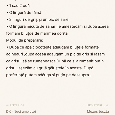
• 1 sau 2 ouă
• O lingură de făină
• 2 linguri de griș și un pic de sare
• O lingură micuță de zahăr ,le amestecăm si după aceea
formăm biluțde de mărimea dorită
Modul de preparare:
• După ce apa clocotește adăugăm biluțele formate
adineauri ,după aceea adăugăm un pic de griș și lăsăm
ca grișul să se rumenească.După ce s-a rumenit puțin
grișul ,așezăm cu grijă găluștele în acesta .După
preferință putem adăuga si puțin pe deasupra .
← ANTERIOR
URMĂTORUL →
Dió (Nuci umplute)
Mézes tészta