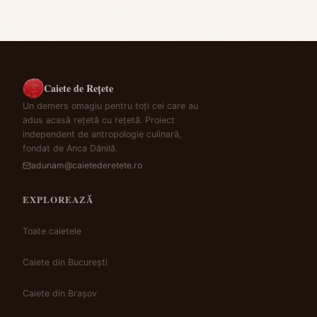
Caiete de Rețete
Un demers omagiu pentru toți cei care au
adus acasă rețetă cu rețetă. Proiect
independent de antropologie culinară,
fondat de Anca Dănilă.
adunam@caietederetete.ro
EXPLOREAZĂ
Toate caietele
Caiete din București
Caiete din Brașov