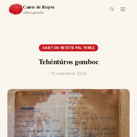
Acasă
›
Caiet de rețete Pàl Terèz
›
Tehéntúros gomboc
Caiete de Rețete
arhiva gustului
CAIET DE REȚETE PÀL TERÈZ
Tehéntúros gomboc
13 noiembrie 2023