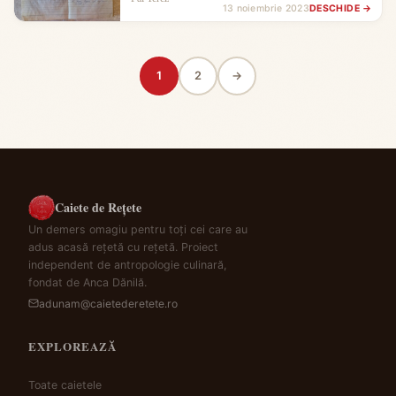
13 noiembrie 2023
DESCHIDE →
1
2
→
Caiete de Rețete
Un demers omagiu pentru toți cei care au
adus acasă rețetă cu rețetă. Proiect
independent de antropologie culinară,
fondat de Anca Dănilă.
adunam@caietederetete.ro
EXPLOREAZĂ
Toate caietele