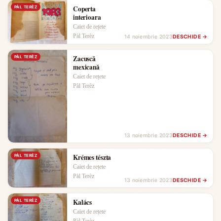
Coperta
PÀL TERÈZ
interioara
Caiet de rețete
Pàl Terèz
14 noiembrie 2023
DESCHIDE →
Zacuscă
PÀL TERÈZ
mexicană
Caiet de rețete
Pàl Terèz
13 noiembrie 2023
DESCHIDE →
Krémes tészta
PÀL TERÈZ
Caiet de rețete
Pàl Terèz
13 noiembrie 2023
DESCHIDE →
Kalács
PÀL TERÈZ
Caiet de rețete