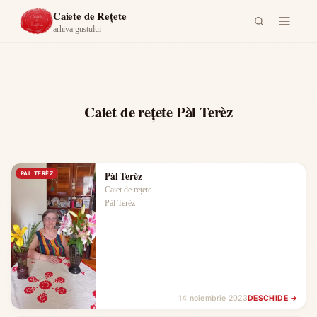
Acasă
›
Caiet de rețete Pàl Terèz
Caiete de Rețete
arhiva gustului
Caiet de rețete Pàl Terèz
Pàl Terèz
PÀL TERÈZ
Caiet de rețete
Pàl Terèz
14 noiembrie 2023
DESCHIDE →