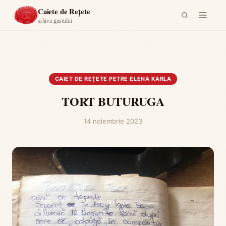
Acasă
›
Caiet de rețete Petre Elena Karla
›
TORT BUTURUGA
Caiete de Rețete
arhiva gustului
CAIET DE REȚETE PETRE ELENA KARLA
TORT BUTURUGA
14 noiembrie 2023