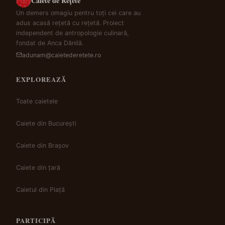
Caiete de Rețete
Un demers omagiu pentru toți cei care au
adus acasă rețetă cu rețetă. Proiect
independent de antropologie culinară,
fondat de Anca Dănilă.
adunam@caietederetete.ro
EXPLOREAZĂ
Toate caietele
Caiete din București
Caiete din Brașov
Caiete din țară
Caietul din Piață
PARTICIPĂ