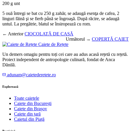
200 g unt
5 ouă întregi se bat cu 250 g zahăr, se adaugă esenţa de cafea, 2
linguri făină şi se fierb până se îngroaşă. După răcire, se adaugă
untul. La pregătrie, blatul se însiropează cu rom.
← Anterior
CIOCOLATĂ DE CASĂ
Următorul →
COPERTĂ CAIET
Caiete de Rețete
Un demers omagiu pentru toți cei care au adus acasă rețetă cu rețetă.
Proiect independent de antropologie culinară, fondat de Anca
Dănilă.
adunam@caietederetete.ro
Explorează
Toate caietele
Caiete din București
Caiete din Brașov
Caiete din țară
Caietul din Piață