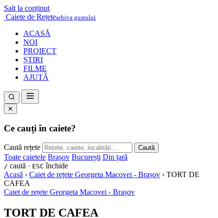
Salt la conținut
Caiete de Rețete
arhiva gustului
ACASĂ
NOI
PROIECT
ȘTIRI
FILME
AJUTĂ
✕
Ce cauți în caiete?
Caută rețete
Caută
Toate caietele
Brașov
București
Din țară
caută ·
închide
/
ESC
Acasă
›
Caiet de rețete Georgeta Macovei - Brașov
›
TORT DE
CAFEA
Caiet de rețete Georgeta Macovei - Brașov
TORT DE CAFEA