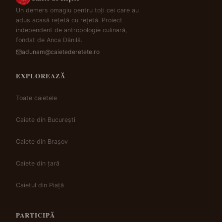
Un demers omagiu pentru toți cei care au
adus acasă rețetă cu rețetă. Proiect
independent de antropologie culinară,
fondat de Anca Dănilă.
adunam@caietederetete.ro
EXPLOREAZĂ
Toate caietele
Caiete din București
Caiete din Brașov
Caiete din țară
Caietul din Piață
PARTICIPĂ