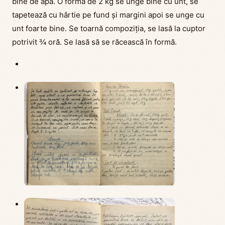
bine de apă. O formă de 2 kg se unge bine cu unt, se
tapetează cu hârtie pe fund și margini apoi se unge cu
unt foarte bine. Se toarnă compoziția, se lasă la cuptor
potrivit ¾ oră. Se lasă să se răcească în formă.