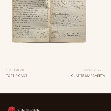
← ANTERIOR
URMĂTORUL →
TORT PICANT
CLĂTITE MARGARETA
Caiete de Rețete