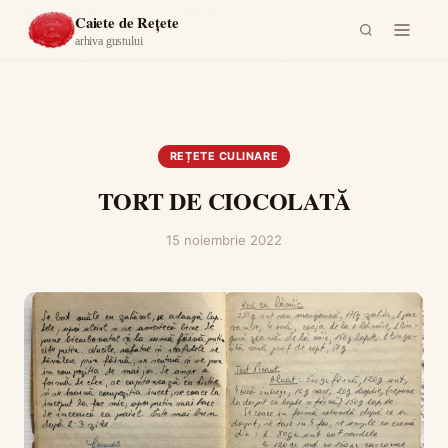
Acasă
›
Rețete culinare
›
TORT DE CIOCOLATĂ
Caiete de Rețete
arhiva gustului
REȚETE CULINARE
TORT DE CIOCOLATĂ
15 noiembrie 2022