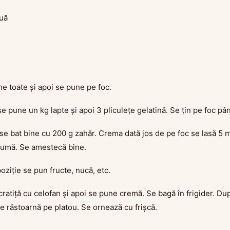
ouă
e toate și apoi se pune pe foc.
 pune un kg lapte și apoi 3 pliculețe gelatină. Se țin pe foc pâ
se bat bine cu 200 g zahăr. Crema dată jos de pe foc se lasă 5 m
pumă. Se amestecă bine.
ziție se pun fructe, nucă, etc.
ratiță cu celofan și apoi se pune cremă. Se bagă în frigider. Du
e răstoarnă pe platou. Se ornează cu frișcă.