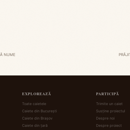
RĂ NUME
PRĂJ
EXPLOREAZĂ
PARTICIPĂ
Toate caietele
Trimite un caiet
Caiete din București
Susține proiectul
Caiete din Brașov
Despre noi
Caiete din țară
Despre proiect