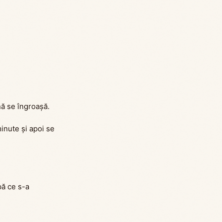
nă se îngroașă.
inute și apoi se
pă ce s-a