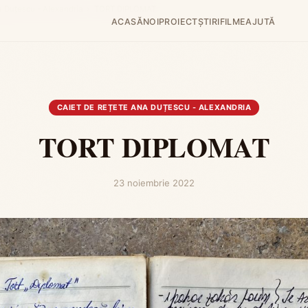
a Duțescu - Alexandria
›
TORT DIPLOMAT
ACASĂ
NOI
PROIECT
ȘTIRI
FILME
AJUTĂ
CAIET DE REȚETE ANA DUȚESCU - ALEXANDRIA
TORT DIPLOMAT
23 noiembrie 2022