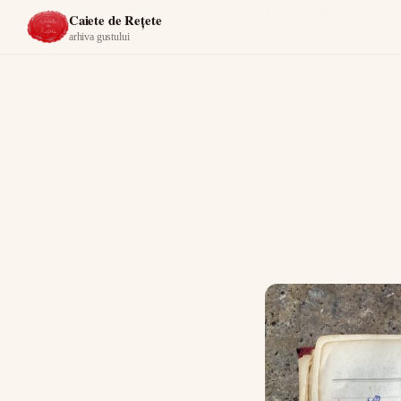
Acasă
›
Caiet de rețete An
Caiete de Rețete
arhiva gustului