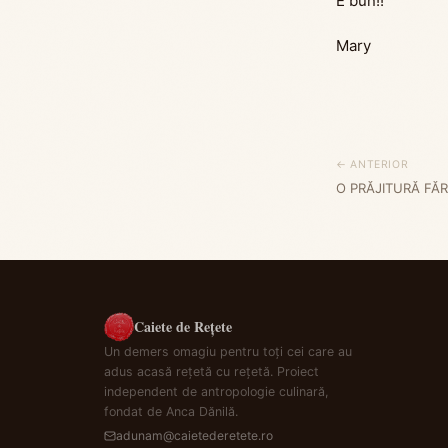
E bun!!
Mary
← ANTERIOR
O PRĂJITURĂ FĂ
Caiete de Rețete
Un demers omagiu pentru toți cei care au
adus acasă rețetă cu rețetă. Proiect
independent de antropologie culinară,
fondat de Anca Dănilă.
adunam@caietederetete.ro