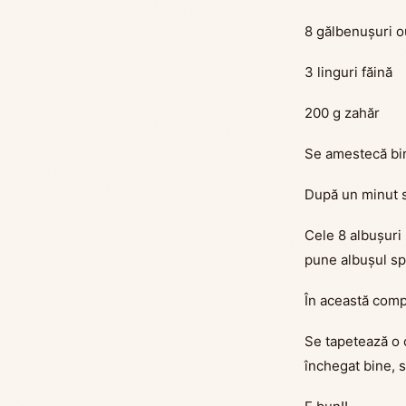
8 gălbenușuri 
3 linguri făină
200 g zahăr
Se amestecă bin
După un minut se
Cele 8 albușuri 
pune albușul s
În această compo
Se tapetează o c
închegat bine, s