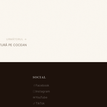
URMĂTORUL →
ITURĂ PE COCEAN
SOCIAL
Facebook
Instagram
YouTube
TikTok