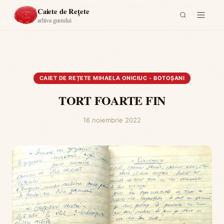
Acasă
›
Caiet de rețete Mihaela Oniciuc - Botoșani
›
TORT FOARTE FIN
Caiete de Rețete
arhiva gustului
CAIET DE REȚETE MIHAELA ONICIUC - BOTOȘANI
TORT FOARTE FIN
16 noiembrie 2022