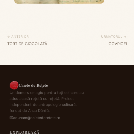
← ANTERIOR
URMĂTORUL →
TORT DE CIOCOLATĂ
COVRIGEI
Caiete de Rețete
Un demers omagiu pentru toți cei care au
adus acasă rețetă cu rețetă. Proiect
independent de antropologie culinară,
fondat de Anca Dănilă.
adunam@caietederetete.ro
EXPLOREAZĂ