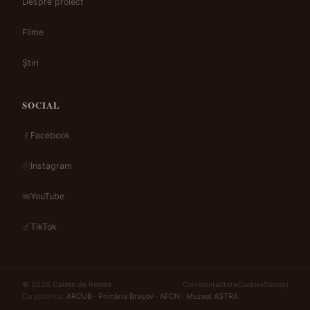
Despre proiect
Filme
Știri
SOCIAL
Facebook
Instagram
YouTube
TikTok
© 2026 Caiete de Rețete
Confidențialitate
Cookies
Condiții
Cu sprijinul:
ARCUB
·
Primăria Brașov
·
AFCN
·
Muzeul ASTRA