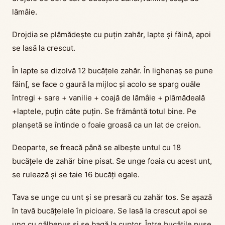
lămâie.
Drojdia se plămădește cu puțin zahăr, lapte și făină, apoi
se lasă la crescut.
În lapte se dizolvă 12 bucățele zahăr. În lighenaș se pune
făin[, se face o gaură la mijloc și acolo se sparg ouăle
întregi + sare + vanilie + coajă de lămâie + plămădeală
+laptele, puțin câte puțin. Se frământă totul bine. Pe
planșetă se întinde o foaie groasă ca un lat de creion.
Deoparte, se freacă până se albește untul cu 18
bucățele de zahăr bine pisat. Se unge foaia cu acest unt,
se rulează și se taie 16 bucăți egale.
Tava se unge cu unt și se presară cu zahăr tos. Se așază
în tavă bucățelele în picioare. Se lasă la crescut apoi se
ung cu gălbenuș și se bagă la cuptor. Între bucățile puse