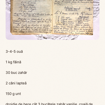
3-4-5 ouă
1 kg făină
30 buc zahăr
2 căni lapteâ
150 g unt
drojdie de bere cât 3 bucățele zahăr,vanilie, coajă de