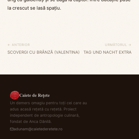
la crescut se lasă spațiu.
← ANTERIOR
URMĂTORUL →
SCOVERGI CU BRÂNZĂ (VALENTINA)
TAG UND NACHT EXTRA
Caiete de Rețete
Un demers omagiu pentru toți cei care au
adus acasă rețetă cu rețetă. Proiect
independent de antropologie culinară,
fondat de Anca Dănilă.
adunam@caietederetete.ro