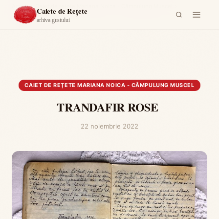
Acasă
›
Caiet de reţete Mariana Noica - Câmpulung Muscel
›
Caiete de Rețete
TRANDAFIR ROSE
arhiva gustului
CAIET DE REŢETE MARIANA NOICA - CÂMPULUNG MUSCEL
TRANDAFIR ROSE
22 noiembrie 2022