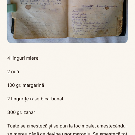
4 linguri miere
2 ouă
100 gr. margarină
2 lingurițe rase bicarbonat
300 gr. zahăr
Toate se amestecă și se pun la foc moale, amestecându-
se mereu până ce devine ușor maroniu. Se amestecă tot