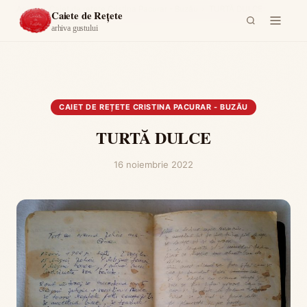
Acasă
›
Caiet de rețete Cristina Pacurar - Buzău
›
TURTĂ DULCE
Caiete de Rețete
arhiva gustului
CAIET DE REȚETE CRISTINA PACURAR - BUZĂU
TURTĂ DULCE
16 noiembrie 2022