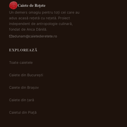
Caiete de Rețete
Un demers omagiu pentru toți cei care au
adus acasă rețetă cu rețetă. Proiect
independent de antropologie culinară,
fondat de Anca Dănilă.
adunam@caietederetete.ro
EXPLOREAZĂ
Toate caietele
Caiete din București
Caiete din Brașov
Caiete din țară
Caietul din Piață