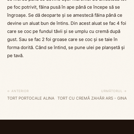
pe foc potrivit, făina pusă în ape până ce începe să se
îngroașe. Se dă deoparte și se amestecă făina până ce
devine un aluat bun de întins. Din acest aluat se fac 4 foi
care se coc pe fundul tăvii și se umplu cu cremă după
gust. Sau se fac 2 foi groase care se coc și se taie în
forma dorită. Când se întind, se pune ulei pe planșetă și
pe tavă.
← ANTERIOR
URMĂTORUL →
TORT PORTOCALE ALINA
TORT CU CREMĂ ZAHĂR ARS - GINA