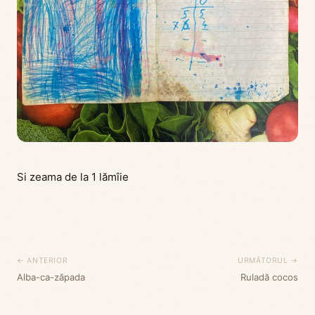
Si zeama de la 1 lămîie
← ANTERIOR
URMĂTORUL →
Alba-ca-zăpada
Ruladă cocos