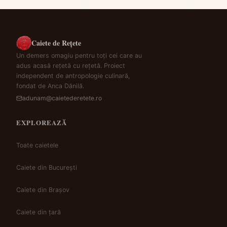
Caiete de Rețete
Un demers omagiu pentru toți cei care au
adus acasă rețetă cu rețetă. Proiect
independent de antropologie culinară,
fondat de Anca Dănilă.
adunam@caietederetete.ro
EXPLOREAZĂ
Toate caietele
Caiete din București
Caiete din Brașov
Caiete din țară