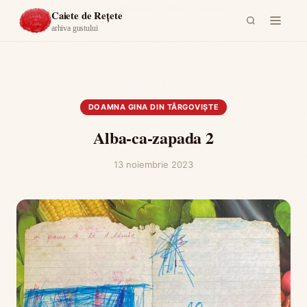
Acasă
›
Doamna Gina din Târgoviște
›
Alba-ca-zapada 2
Caiete de Rețete
arhiva gustului
DOAMNA GINA DIN TÂRGOVIȘTE
Alba-ca-zapada 2
13 noiembrie 2023