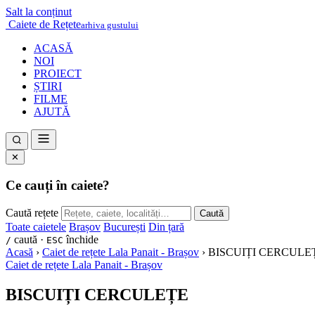
Salt la conținut
Caiete de Rețete
arhiva gustului
ACASĂ
NOI
PROIECT
ȘTIRI
FILME
AJUTĂ
✕
Ce cauți în caiete?
Caută rețete
Caută
Toate caietele
Brașov
București
Din țară
caută ·
închide
/
ESC
Acasă
›
Caiet de rețete Lala Panait - Brașov
›
BISCUIȚI CERCULE
Caiet de rețete Lala Panait - Brașov
BISCUIȚI CERCULEȚE