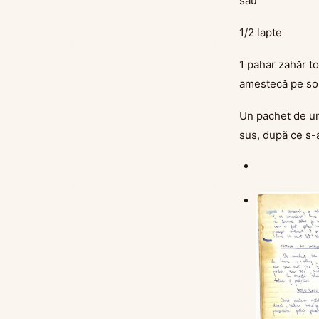
sau
1/2 lapte
1 pahar zahăr to
amestecă pe sob
Un pachet de un
sus, după ce s-a