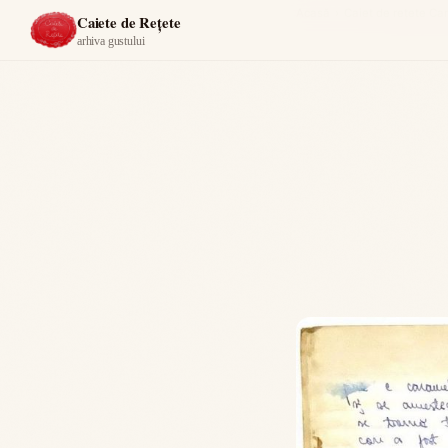
Acasă
›
Caiet de rețete C
Caiete de Rețete
arhiva gustului