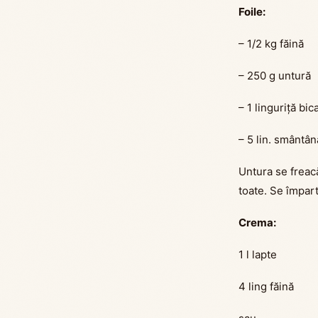
Foile:
– 1/2 kg făină
– 250 g untură
– 1 linguriță bi
– 5 lin. smântân
Untura se freac
toate. Se împart
Crema:
1 l lapte
4 ling făină