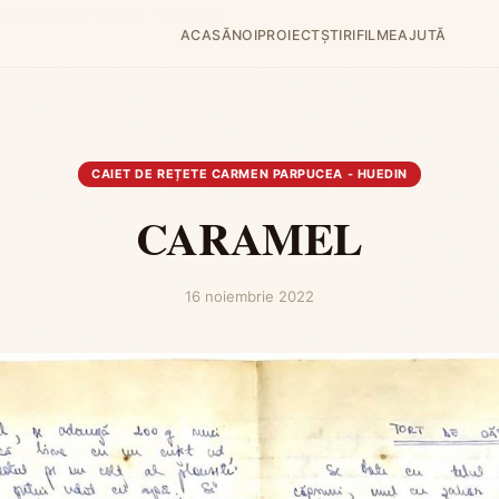
armen Parpucea - Huedin
›
CARAMEL
ACASĂ
NOI
PROIECT
ȘTIRI
FILME
AJUTĂ
CAIET DE REȚETE CARMEN PARPUCEA - HUEDIN
CARAMEL
16 noiembrie 2022