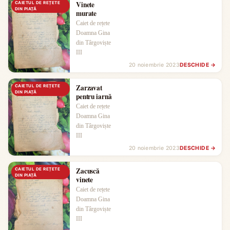
Vinete
CAIETUL DE REȚETE
DIN PIAȚĂ
murate
Caiet de rețete
Doamna Gina
din Târgoviște
III
20 noiembrie 2023
DESCHIDE →
Zarzavat
CAIETUL DE REȚETE
DIN PIAȚĂ
pentru iarnă
Caiet de rețete
Doamna Gina
din Târgoviște
III
20 noiembrie 2023
DESCHIDE →
Zacuscă
CAIETUL DE REȚETE
DIN PIAȚĂ
vinete
Caiet de rețete
Doamna Gina
din Târgoviște
III