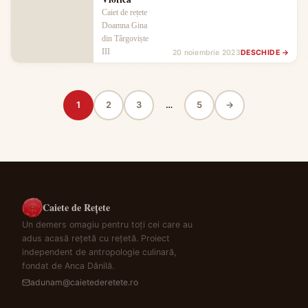
Caiet de rețete
Doamna Gina
din Târgoviște
III
20 noiembrie 2023
DESCHIDE →
1
2
3
…
5
→
Caiete de Rețete
Un demers omagiu pentru toți cei care au
adus acasă rețetă cu rețetă. Proiect
independent de antropologie culinară,
fondat de Anca Dănilă.
adunam@caietederetete.ro