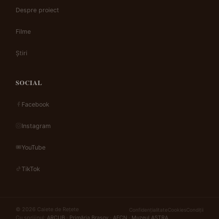
Despre proiect
Filme
Știri
SOCIAL
Facebook
Instagram
YouTube
TikTok
© 2026 Caiete de Rețete
Confidențialitate
Cookies
Condiții
Cu sprijinul:
ARCUB
·
Primăria Brașov
·
AFCN
·
Muzeul ASTRA