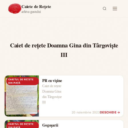
Acasă
›
Caiet de rețete Doamna Gina din Târgoviște III
Caiete de Rețete
arhiva gustului
Caiet de rețete Doamna Gina din Târgoviște
III
PR cu vișine
CAIETUL DE REȚETE
DIN PIAȚĂ
Caiet de rețete
Doamna Gina
din Târgoviște
III
20 noiembrie 2023
DESCHIDE →
Gogoșarii
CAIETUL DE REȚETE
DIN PIAȚĂ