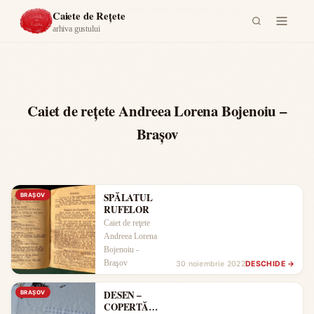
Acasă
›
Caiet de reţete Andreea Lorena Bojenoiu – Braşov
Caiete de Rețete
arhiva gustului
Caiet de reţete Andreea Lorena Bojenoiu –
Braşov
SPĂLATUL
BRAŞOV
RUFELOR
Caiet de reţete
Andreea Lorena
Bojenoiu -
Braşov
30 noiembrie 2022
DESCHIDE →
DESEN –
BRAŞOV
COPERTĂ