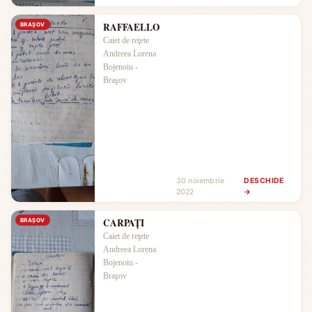
RAFFAELLO
BRAŞOV
Caiet de reţete
Andreea Lorena
Bojenoiu -
Braşov
30 noiembrie
DESCHIDE
2022
→
CARPAŢI
BRAŞOV
Caiet de reţete
Andreea Lorena
Bojenoiu -
Braşov