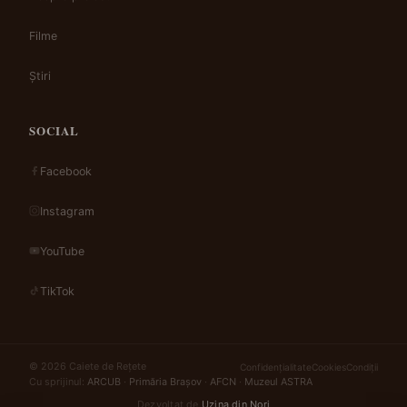
Filme
Știri
SOCIAL
Facebook
Instagram
YouTube
TikTok
© 2026 Caiete de Rețete
Confidențialitate
Cookies
Condiții
Cu sprijinul:
ARCUB
·
Primăria Brașov
·
AFCN
·
Muzeul ASTRA
Dezvoltat de
Uzina din Nori