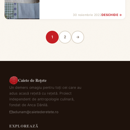
30 noiembrie 2022
DESCHIDE →
1
2
→
Caiete de Rețete
Un demers omagiu pentru toți cei care au
adus acasă rețetă cu rețetă. Proiect
independent de antropologie culinară,
fondat de Anca Dănilă.
adunam@caietederetete.ro
EXPLOREAZĂ