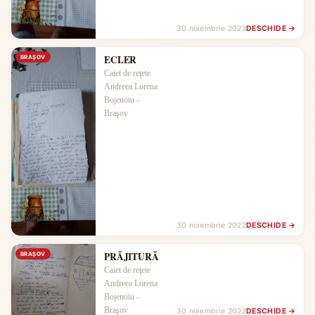
30 noiembrie 2022
DESCHIDE →
ECLER
BRAŞOV
Caiet de reţete
Andreea Lorena
Bojenoiu -
Braşov
30 noiembrie 2022
DESCHIDE →
PRĂJITURĂ
BRAŞOV
Caiet de reţete
Andreea Lorena
Bojenoiu -
Braşov
30 noiembrie 2022
DESCHIDE →