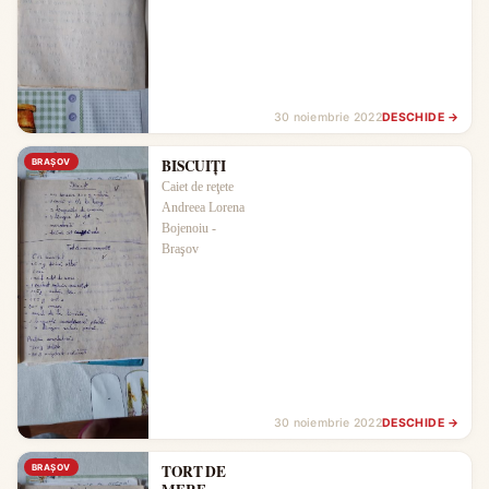
30 noiembrie 2022
DESCHIDE →
BISCUIŢI
BRAŞOV
Caiet de reţete
Andreea Lorena
Bojenoiu -
Braşov
30 noiembrie 2022
DESCHIDE →
TORT DE
BRAŞOV