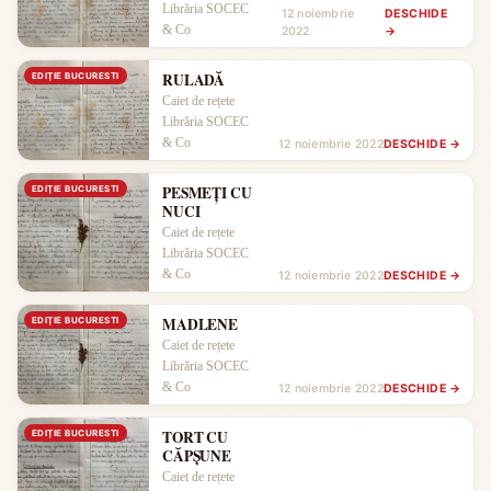
Librăria SOCEC
12 noiembrie
DESCHIDE
& Co
2022
→
RULADĂ
EDIŢIE BUCURESTI
Caiet de rețete
Librăria SOCEC
& Co
12 noiembrie 2022
DESCHIDE →
PESMEȚI CU
EDIŢIE BUCURESTI
NUCI
Caiet de rețete
Librăria SOCEC
& Co
12 noiembrie 2022
DESCHIDE →
MADLENE
EDIŢIE BUCURESTI
Caiet de rețete
Librăria SOCEC
& Co
12 noiembrie 2022
DESCHIDE →
TORT CU
EDIŢIE BUCURESTI
CĂPȘUNE
Caiet de rețete