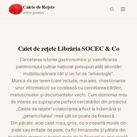
Acasă
›
Caiet de rețete Librăria SOCEC & Co
Caiete de Rețete
arhiva gustului
Caiet de rețete Librăria SOCEC & Co
Cercetarea istoriei gastronomice și valorificarea
patrimoniului culinar național presupun atât abordări
multidisciplinare cât și un fel de “arheologie”.
Munca de pe teren (care include, mai ales, chestionarea
unor informatori) se corelează cu cercetarea cărților,
manuscriselor și documentelor vechi. Cum domeniul meu
de interes se suprapune perfect cercetărilor din proiectul
„Caiete de rețete” colaborarea a fost la îndemână și
„generozitatea” mea cât se poate de firească.
Din păcate, acel caiet roșu, gros, cu o copertă moale din
piele sau imitație de piele, cu foi înmaronite și pătate din
bucătăria mamei și bunicii mele de la Focșani nu mai există.