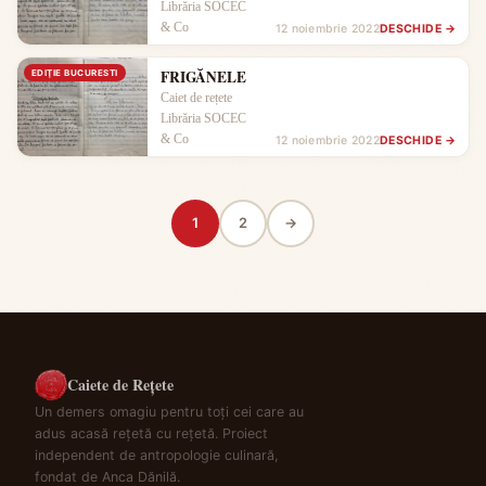
Librăria SOCEC
& Co
12 noiembrie 2022
DESCHIDE →
FRIGĂNELE
EDIŢIE BUCURESTI
Caiet de rețete
Librăria SOCEC
& Co
12 noiembrie 2022
DESCHIDE →
1
2
→
Caiete de Rețete
Un demers omagiu pentru toți cei care au
adus acasă rețetă cu rețetă. Proiect
independent de antropologie culinară,
fondat de Anca Dănilă.