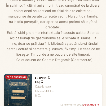
În schimb, în ultimii ani am primit sau cumpărat de la diverși
colecționari sau anticari tot felul de alte caiete sau
manuscrise disparate cu rețete vechi. Nu sunt din familie,
nu le știu poveștile, dar sper ca acest proiect să le „facă
dreptate”.
Există iubiri și drame intertextuale în aceste caiete. Sper ca
alți pasionați de gastronomie să le scoată la lumina. La
mine, doar se prăfuiau în bibliotecă așteptându-și rândul
pentru lectură și cercetare și cumva, fix timpul e ceea ce ne
lipsește. Timpul de a ne bucura de alte timpuri.
– Caiet adunat de Cosmin Dragomir (Gastroart.ro)
COPERTĂ
EDIŢIE BUCURESTI
FAȚĂ
Caiet de rețete
Librăria SOCEC
& Co
12 noiembrie 2022
DESCHIDE →