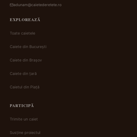
adunam@caietederetete.ro
EXPLOREAZĂ
Toate caietele
Caiete din București
Caiete din Brașov
Caiete din țară
Caietul din Piață
PARTICIPĂ
Trimite un caiet
Susține proiectul