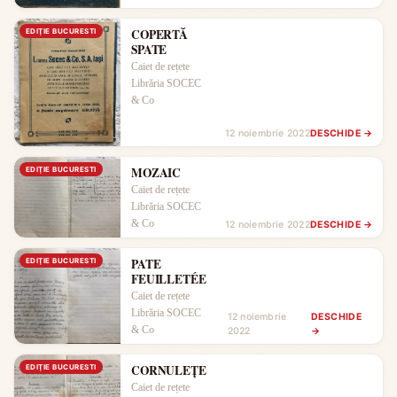
COPERTĂ
EDIŢIE BUCURESTI
SPATE
Caiet de rețete
Librăria SOCEC
& Co
12 noiembrie 2022
DESCHIDE →
MOZAIC
EDIŢIE BUCURESTI
Caiet de rețete
Librăria SOCEC
& Co
12 noiembrie 2022
DESCHIDE →
PATE
EDIŢIE BUCURESTI
FEUILLETÉE
Caiet de rețete
Librăria SOCEC
12 noiembrie
DESCHIDE
& Co
2022
→
CORNULEȚE
EDIŢIE BUCURESTI
Caiet de rețete