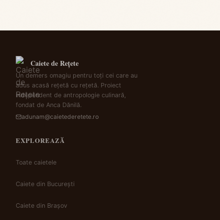
Caiete de Rețete
Un demers omagiu pentru toți cei care au
adus acasă rețetă cu rețetă. Proiect
independent de antropologie culinară,
fondat de Anca Dănilă.
adunam@caietederetete.ro
EXPLOREAZĂ
Toate caietele
Caiete din București
Caiete din Brașov