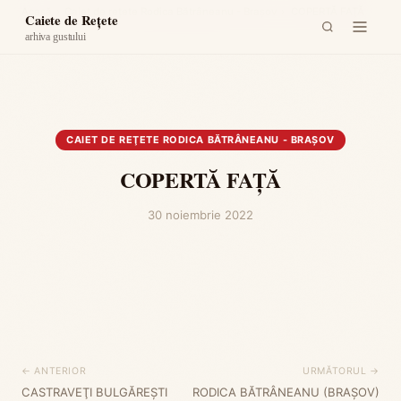
Acasă
›
Caiet de reţete Rodica Bătrâneanu - Braşov
›
COPERTĂ FAŢĂ
Caiete de Rețete
arhiva gustului
CAIET DE REŢETE RODICA BĂTRÂNEANU - BRAŞOV
COPERTĂ FAŢĂ
30 noiembrie 2022
← ANTERIOR
URMĂTORUL →
CASTRAVEŢI BULGĂREŞTI
RODICA BĂTRÂNEANU (BRAŞOV)