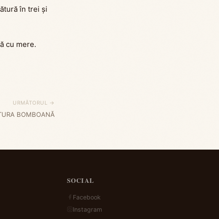
tură în trei și
tă cu mere.
URMĂTORUL →
ITURA BOMBOANĂ
SOCIAL
Facebook
Instagram