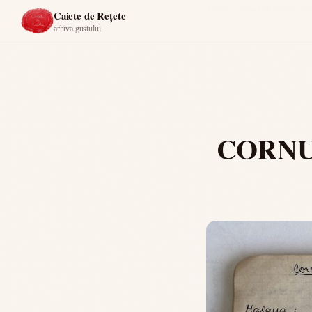
Acasă
›
Caiet de reţete Je
Caiete de Rețete
arhiva gustului
CORNU