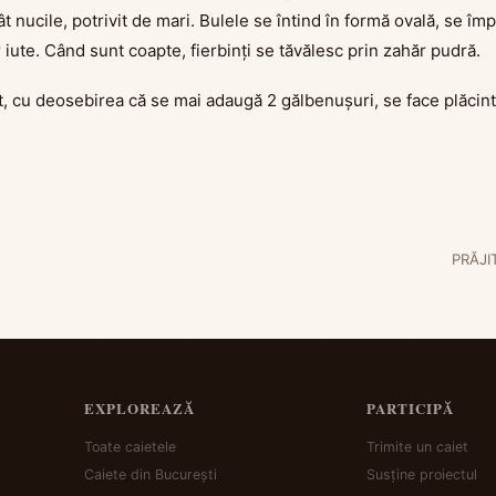
t nucile, potrivit de mari. Bulele se întind în formă ovală, se împă
 iute. Când sunt coapte, fierbinți se tăvălesc prin zahăr pudră.
at, cu deosebirea că se mai adaugă 2 gălbenușuri, se face plăcin
PRĂJ
EXPLOREAZĂ
PARTICIPĂ
Toate caietele
Trimite un caiet
Caiete din București
Susține proiectul