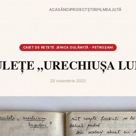
nica Dulămiță - Petroşani
›
CORNULEŢE „URECHIUŞA LUPULUI”
ACASĂ
NOI
PROIECT
ȘTIRI
FILME
AJUTĂ
CAIET DE REŢETE JENICA DULĂMIȚĂ - PETROŞANI
LEŢE „URECHIUŞA LU
20 noiembrie 2022