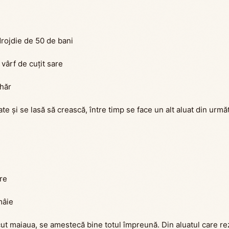
drojdie de 50 de bani
 vârf de cuțit sare
ahăr
e și se lasă să crească, între timp se face un alt aluat din următ
are
mâie
ut maiaua, se amestecă bine totul împreună. Din aluatul care rez