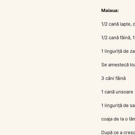
Maiaua:
1/2 cană lapte, 
1/2 cană făină, 1
1 linguriță de z
Se amestecă toat
3 căni făină
1 cană unsoare
1 linguriță de s
coaja de la o lă
După ce a cresc