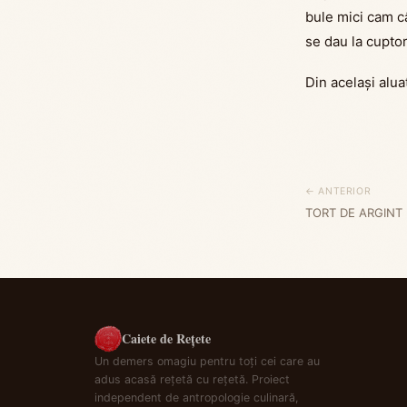
bule mici cam câ
se dau la cuptor
Din același alu
← ANTERIOR
TORT DE ARGINT
Caiete de Rețete
Un demers omagiu pentru toți cei care au
adus acasă rețetă cu rețetă. Proiect
independent de antropologie culinară,