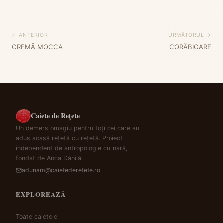
← ANTERIOR
URMĂTORUL →
CREMĂ MOCCA
CORĂBIOARE
Caiete de Rețete
Un demers omagiu pentru toți cei care au
adus acasă rețetă cu rețetă. Proiect
independent de antropologie culinară,
fondat de Anca Dănilă.
adunam@caietederetete.ro
EXPLOREAZĂ
Toate caietele