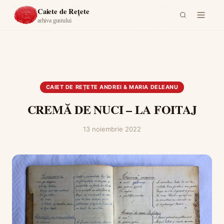
Acasă
›
Caiet de rețete Andrei & Maria Deleanu
›
CREMĂ DE NUCI – LA
Caiete de Rețete
FOITAJ
arhiva gustului
CAIET DE REȚETE ANDREI & MARIA DELEANU
CREMĂ DE NUCI – LA FOITAJ
13 noiembrie 2022