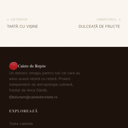
← ANTERIOR
URMĂTORUL →
TARTĂ CU VIȘINE
DULCEAȚĂ DE FRUCTE
Caiete de Rețete
Un demers omagiu pentru toți cei care au
adus acasă rețetă cu rețetă. Proiect
independent de antropologie culinară,
fondat de Anca Dănilă.
adunam@caietederetete.ro
EXPLOREAZĂ
Toate caietele