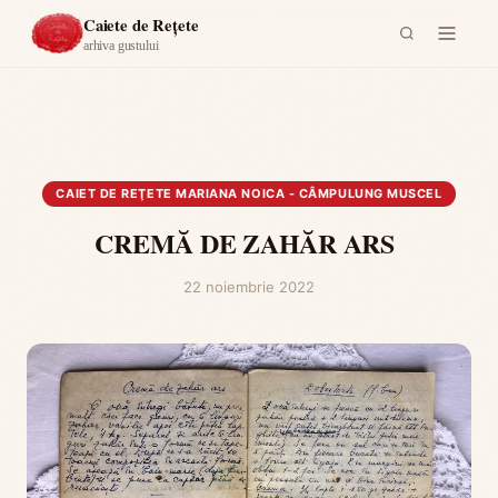
Acasă
›
Caiet de reţete Mariana Noica - Câmpulung Muscel
›
CREMĂ
Caiete de Rețete
DE ZAHĂR ARS
arhiva gustului
CAIET DE REŢETE MARIANA NOICA - CÂMPULUNG MUSCEL
CREMĂ DE ZAHĂR ARS
22 noiembrie 2022