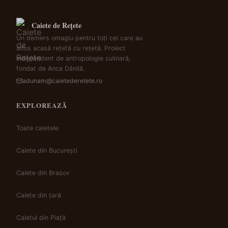
Caiete de Rețete
Un demers omagiu pentru toți cei care au
adus acasă rețetă cu rețetă. Proiect
independent de antropologie culinară,
fondat de Anca Dănilă.
adunam@caietederetete.ro
EXPLOREAZĂ
Toate caietele
Caiete din București
Caiete din Brașov
Caiete din țară
Caietul din Piață