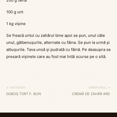
200 g făină
100 g unt
1 kg vișine
Se freacă untul cu zahărul bine apoi se pun, unul câte
unul, gălbenușurile, alternate cu făina. Se pun la urmă și
albușurile. Tava unsă și pudrată cu făină. Pe deasupra se
presară vișinele care au fost mai întâi scurse pe o sită.
← ANTERIOR
URMĂTORUL →
DOBOȘ TORT F. BUN
CREMĂ DE ZAHĂR ARS