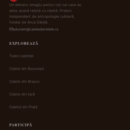
Un demers omagiu pentru toți cei care au
adus acasă rețetă cu rețetă. Proiect
independent de antropologie culinară,
fondat de Anca Dănilă.
adunam@caietederetete.ro
EXPLOREAZĂ
Toate caietele
Caiete din București
Caiete din Brașov
Caiete din țară
Caietul din Piață
PARTICIPĂ