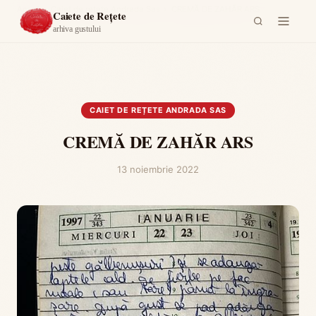
Acasă
›
Caiet de rețete Andrada Sas
›
CREMĂ DE ZAHĂR ARS
Caiete de Rețete
arhiva gustului
CAIET DE REȚETE ANDRADA SAS
CREMĂ DE ZAHĂR ARS
13 noiembrie 2022