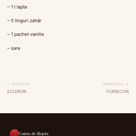
– 1 l lapte
– 5 linguri zahăr
– 1 pachet vanilie
– sare
← ANTERIOR
URMĂTORUL →
ECLERURI
FURSECURI
Caiete de Rețete