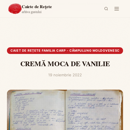
Acasă
›
Caiet de reţete familia Carp - Câmpulung Moldovenesc
›
Caiete de Rețete
CREMĂ MOCA DE VANILIE
arhiva gustului
CAIET DE REŢETE FAMILIA CARP - CÂMPULUNG MOLDOVENESC
CREMĂ MOCA DE VANILIE
19 noiembrie 2022