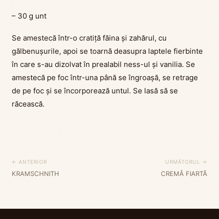
– 30 g unt
Se amestecă într-o cratiță făina și zahărul, cu
gălbenușurile, apoi se toarnă deasupra laptele fierbinte
în care s-au dizolvat în prealabil ness-ul și vanilia. Se
amestecă pe foc într-una până se îngroașă, se retrage
de pe foc și se încorporează untul. Se lasă să se
răcească.
← ANTERIOR
URMĂTORUL →
KRAMSCHNITH
CREMĂ FIARTĂ