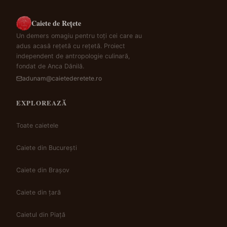
Caiete de Rețete
Un demers omagiu pentru toți cei care au
adus acasă rețetă cu rețetă. Proiect
independent de antropologie culinară,
fondat de Anca Dănilă.
adunam@caietederetete.ro
EXPLOREAZĂ
Toate caietele
Caiete din București
Caiete din Brașov
Caiete din țară
Caietul din Piață