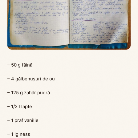
– 50 g făină
– 4 gălbenușuri de ou
– 125 g zahăr pudră
– 1/2 l lapte
– 1 praf vanilie
– 1 lg ness