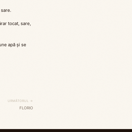
 sare.
rar tocat, sare,
pune apă și se
URMĂTORUL →
FLORIO