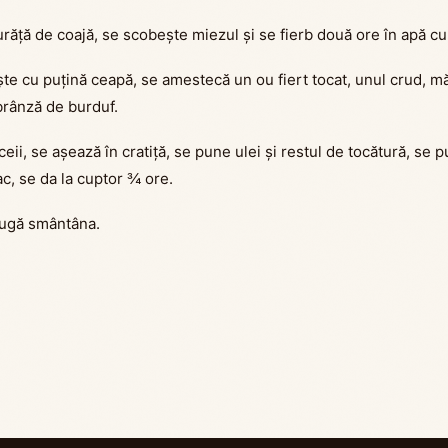
răță de coajă, se scobește miezul și se fierb două ore în apă cu
te cu puțină ceapă, se amestecă un ou fiert tocat, unul crud, mă
 brânză de burduf.
ii, se așează în cratiță, se pune ulei și restul de tocătură, se 
c, se da la cuptor ¾ ore.
augă smântâna.