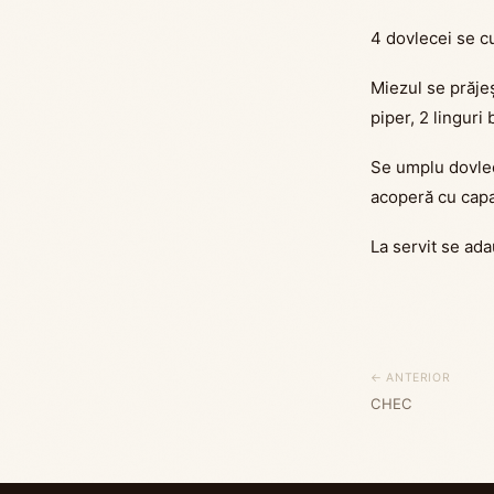
4 dovlecei se cu
Miezul se prăjeș
piper, 2 linguri
Se umplu dovlece
acoperă cu capa
La servit se ad
← ANTERIOR
CHEC