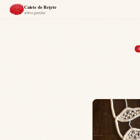
Acasă
›
Caiet de rețete D
Caiete de Rețete
arhiva gustului