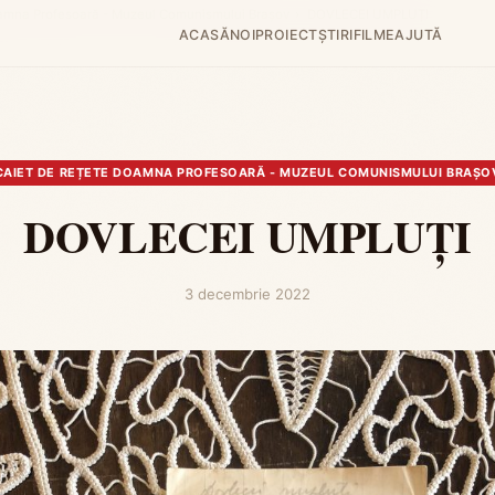
oamna Profesoară - Muzeul Comunismului Brașov
›
DOVLECEI UMPLUȚI
ACASĂ
NOI
PROIECT
ȘTIRI
FILME
AJUTĂ
CAIET DE REȚETE DOAMNA PROFESOARĂ - MUZEUL COMUNISMULUI BRAȘO
DOVLECEI UMPLUȚI
3 decembrie 2022