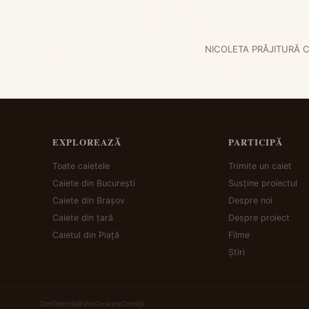
NICOLETA PRĂJITURĂ 
EXPLOREAZĂ
PARTICIPĂ
Toate caietele
Trimite un caiet
Caiete din București
Susține proiectul
Caiete din Brașov
Despre noi
Caiete din țară
Despre proiect
Caietul din Piață
Filme
Știri
Confidențialitate
Cookies
Condiții