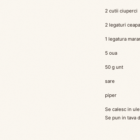
2 cutii ciuperci
2 legaturi ceap
1 legatura mara
5 oua
50 g unt
sare
piper
Se calesc in ul
Se pun in tava 