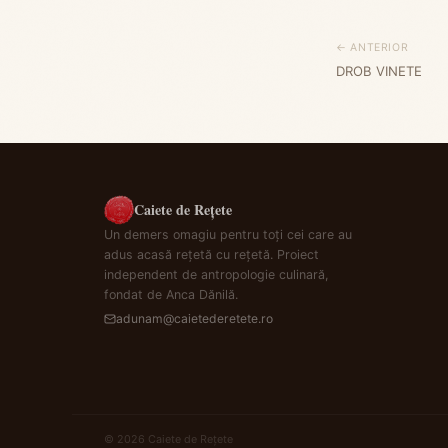
← ANTERIOR
DROB VINETE
Caiete de Rețete
Un demers omagiu pentru toți cei care au
adus acasă rețetă cu rețetă. Proiect
independent de antropologie culinară,
fondat de Anca Dănilă.
adunam@caietederetete.ro
© 2026 Caiete de Rețete