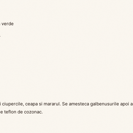
a verde
r
ei ciupercile, ceapa si mararul. Se amesteca galbenusurile apoi 
de teflon de cozonac.