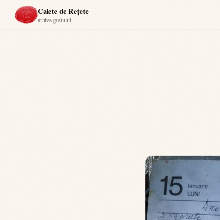
Acasă
›
Caiet de rețete Ge
Caiete de Rețete
arhiva gustului