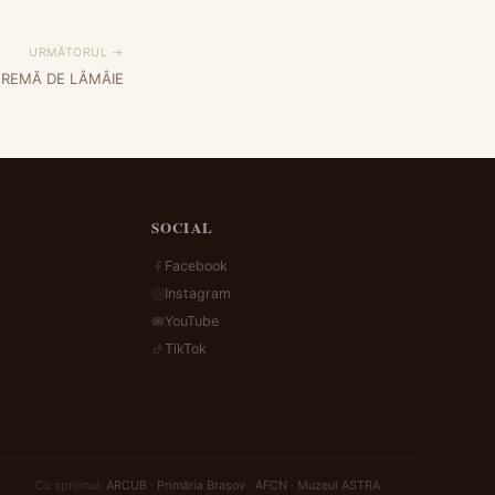
URMĂTORUL →
CREMĂ DE LÂMÂIE
SOCIAL
Facebook
Instagram
YouTube
TikTok
Cu sprijinul:
ARCUB
·
Primăria Brașov
·
AFCN
·
Muzeul ASTRA