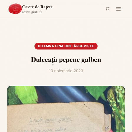
Acasă
›
Doamna Gina din Târgoviște
›
Dulceață pepene galben
Caiete de Rețete
arhiva gustului
DOAMNA GINA DIN TÂRGOVIȘTE
Dulceață pepene galben
13 noiembrie 2023