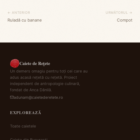
← ANTERIOR
URMĂTORUL →
Ruladă cu banane
Compot
Caiete de Rețete
Un demers omagiu pentru toți cei care au
adus acasă rețetă cu rețetă. Proiect
independent de antropologie culinară,
fondat de Anca Dănilă.
adunam@caietederetete.ro
EXPLOREAZĂ
Toate caietele
Caiete din București