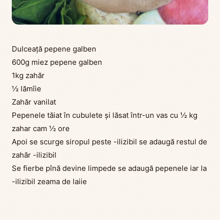
Dulceață pepene galben
600g miez pepene galben
1kg zahăr
½ lămîie
Zahăr vanilat
Pepenele tăiat în cubulete și lăsat într-un vas cu ½ kg
zahar cam ½ ore
Apoi se scurge siropul peste -ilizibil se adaugă restul de
zahăr -ilizibil
Se fierbe pînă devine limpede se adaugă pepenele iar la
-ilizibil zeama de laiie