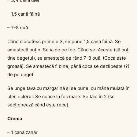
– 3/4 cană ulei
– 1,5 cană făină
– 7-8 ouă
Când clocotesc primele 3, se pune 1,5 cană făină. Se
amestecă puțin. Se ia de pe foc. Când se răcește (să poți
ține degetul), se amestecă pe rând 7-8 ouă. (Coca este
groasă). Se amestecă f. bine, până coca se dezlipește (?)
de pe deget.
Se unge tava cu margarină și se pune, cu mâna muiată în
ulei, eclerul. Se coace la foc mare. Se taie în 2 (se
secționează când este rece).
Crema
– 1 cană zahăr