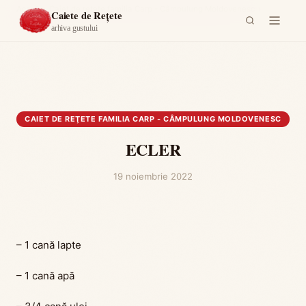
Acasă
›
Caiet de reţete familia Carp - Câmpulung Moldovenesc
›
Caiete de Rețete
ECLER
arhiva gustului
CAIET DE REŢETE FAMILIA CARP - CÂMPULUNG MOLDOVENESC
ECLER
19 noiembrie 2022
– 1 cană lapte
– 1 cană apă