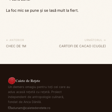
La foc mic se pune și se lasă mult la fiert.
← ANTERIOR
URMĂTORUL →
CHEC DE 1M
CARTOFI DE CACAO (CUGLE)
Caiete de Rețete
Un demers omagiu pentru toți cei care au
adus acasă rețetă cu rețetă. Proiect
independent de antropologie culinară,
fondat de Anca Dănilă.
adunam@caietederetete.ro