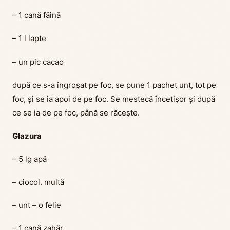
– 1 cană făină
– 1 l lapte
– un pic cacao
după ce s-a îngroșat pe foc, se pune 1 pachet unt, tot pe
foc, și se ia apoi de pe foc. Se mestecă încetișor și după
ce se ia de pe foc, până se răcește.
Glazura
– 5 lg apă
– ciocol. multă
– unt – o felie
– 1 cană zahăr