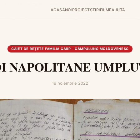
amilia Carp - Câmpulung Moldovenesc
›
FOI NAPOLITANE UMPLUTE
ACASĂ
NOI
PROIECT
ȘTIRI
FILME
AJUTĂ
CAIET DE REŢETE FAMILIA CARP - CÂMPULUNG MOLDOVENESC
OI NAPOLITANE UMPLU
19 noiembrie 2022