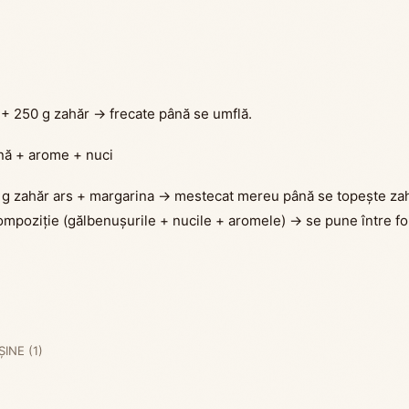
 + 250 g zahăr → frecate până se umflă.
nă + arome + nuci
g zahăr ars + margarina → mestecat mereu până se topește zahă
mpoziție (gălbenușurile + nucile + aromele) → se pune între foi
INE (1)