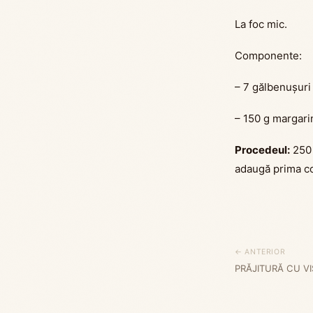
La foc mic.
Componente:
– 7 gălbenușuri
– 150 g margari
Procedeul:
250 
adaugă prima co
← ANTERIOR
PRĂJITURĂ CU VIŞ