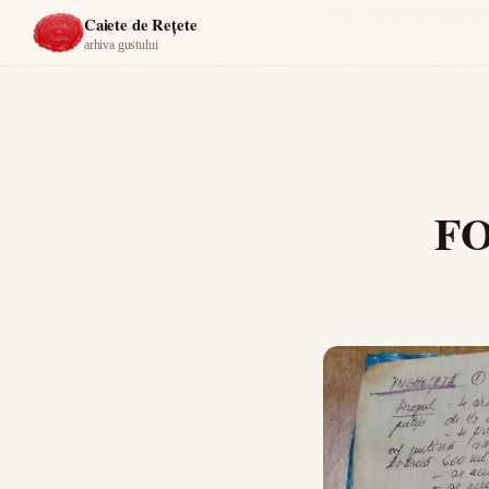
Acasă
›
Caiet de reţete f
Caiete de Rețete
arhiva gustului
F