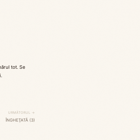
rul tot. Se
.
URMĂTORUL →
ÎNGHEŢATĂ (3)