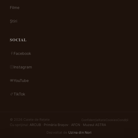
Filme
Știri
SOCIAL
Facebook
Instagram
YouTube
TikTok
© 2026 Caiete de Rețete
Confidențialitate
Cookies
Condiții
Cu sprijinul:
ARCUB
·
Primăria Brașov
·
AFCN
·
Muzeul ASTRA
Dezvoltat de
Uzina din Nori