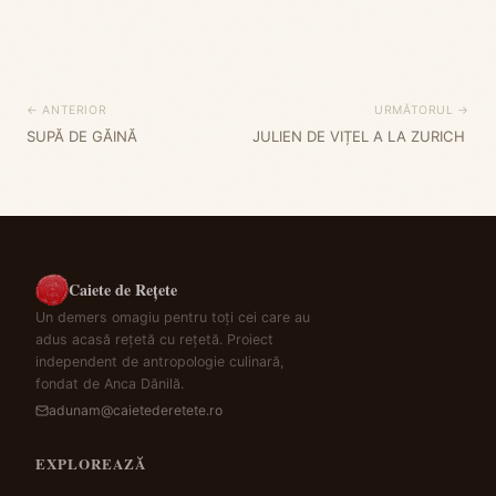
← ANTERIOR
URMĂTORUL →
SUPĂ DE GĂINĂ
JULIEN DE VIȚEL A LA ZURICH
Caiete de Rețete
Un demers omagiu pentru toți cei care au
adus acasă rețetă cu rețetă. Proiect
independent de antropologie culinară,
fondat de Anca Dănilă.
adunam@caietederetete.ro
EXPLOREAZĂ