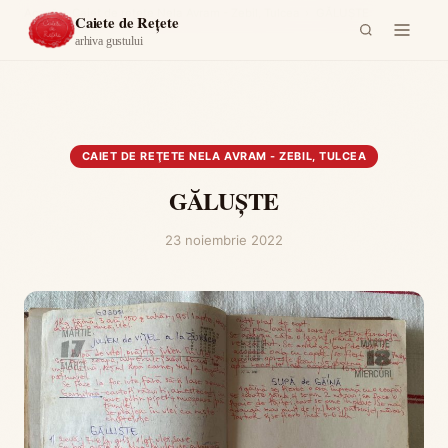
Acasă
›
Caiet de reţete Nela Avram - Zebil, Tulcea
›
GĂLUŞTE
Caiete de Rețete
arhiva gustului
CAIET DE REŢETE NELA AVRAM - ZEBIL, TULCEA
GĂLUŞTE
23 noiembrie 2022