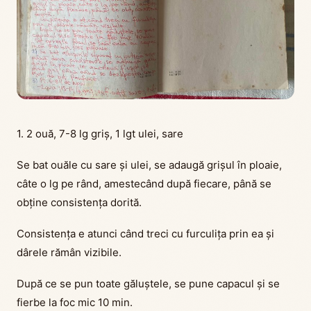
1. 2 ouă, 7-8 lg griș, 1 lgt ulei, sare
Se bat ouăle cu sare și ulei, se adaugă grișul în ploaie,
câte o lg pe rând, amestecând după fiecare, până se
obține consistența dorită.
Consistența e atunci când treci cu furculița prin ea și
dârele rămân vizibile.
După ce se pun toate găluștele, se pune capacul și se
fierbe la foc mic 10 min.