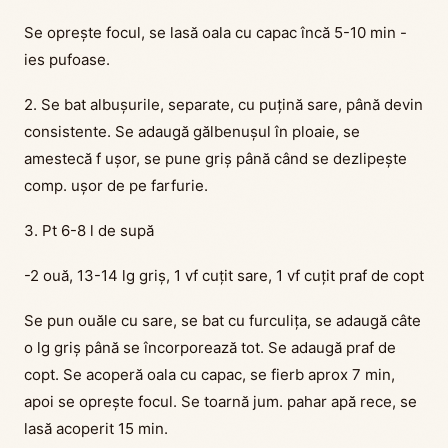
Se oprește focul, se lasă oala cu capac încă 5-10 min -
ies pufoase.
2. Se bat albușurile, separate, cu puțină sare, până devin
consistente. Se adaugă gălbenușul în ploaie, se
amestecă f ușor, se pune griș până când se dezlipește
comp. ușor de pe farfurie.
3. Pt 6-8 l de supă
-2 ouă, 13-14 lg griș, 1 vf cuțit sare, 1 vf cuțit praf de copt
Se pun ouăle cu sare, se bat cu furculița, se adaugă câte
o lg griș până se încorporează tot. Se adaugă praf de
copt. Se acoperă oala cu capac, se fierb aprox 7 min,
apoi se oprește focul. Se toarnă jum. pahar apă rece, se
lasă acoperit 15 min.