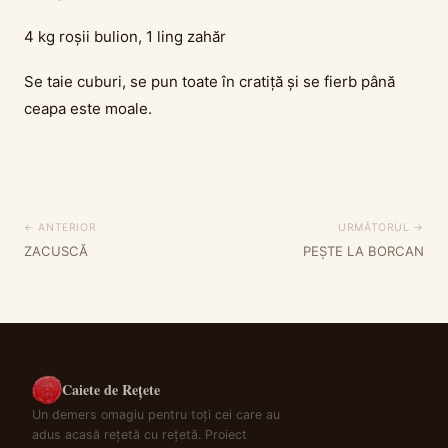
4 kg roșii bulion, 1 ling zahăr
Se taie cuburi, se pun toate în cratiță și se fierb până
ceapa este moale.
← ANTERIOR
URMĂTORUL →
ZACUSCĂ
PEŞTE LA BORCAN
Caiete de Rețete
Un demers omagiu pentru toți cei care au
adus acasă rețetă cu rețetă. Proiect