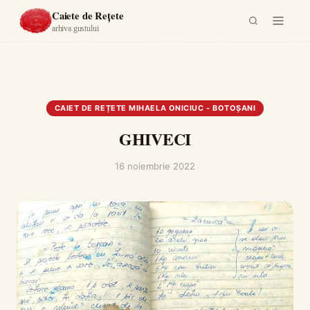
Acasă
›
Caiet de rețete Mihaela Oniciuc - Botoșani
›
GHIVECI
Caiete de Rețete
arhiva gustului
CAIET DE REȚETE MIHAELA ONICIUC - BOTOȘANI
GHIVECI
16 noiembrie 2022