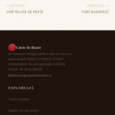
← ANTERIOR
URMĂTORUL →
CHIFTELUTE DE PESTE
TORT BUDAPEST
Caiete de Rețete
Un demers omagiu pentru toți cei care au
adus acasă rețetă cu rețetă. Proiect
independent de antropologie culinară,
fondat de Anca Dănilă.
adunam@caietederetete.ro
EXPLOREAZĂ
Toate caietele
Caiete din București