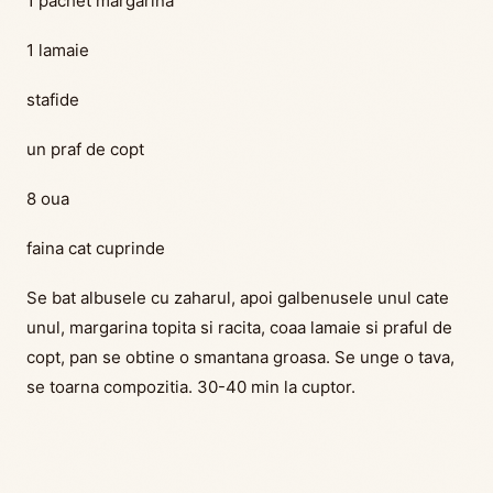
1 pachet margarina
1 lamaie
stafide
un praf de copt
8 oua
faina cat cuprinde
Se bat albusele cu zaharul, apoi galbenusele unul cate
unul, margarina topita si racita, coaa lamaie si praful de
copt, pan se obtine o smantana groasa. Se unge o tava,
se toarna compozitia. 30-40 min la cuptor.