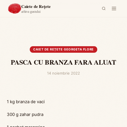
Acasă
›
Caiet de rețete Georgeta Flore
›
PASCA CU BRANZA FARA
Caiete de Rețete
ALUAT
arhiva gustului
CAIET DE REȚETE GEORGETA FLORE
PASCA CU BRANZA FARA ALUAT
14 noiembrie 2022
1 kg branza de vaci
300 g zahar pudra