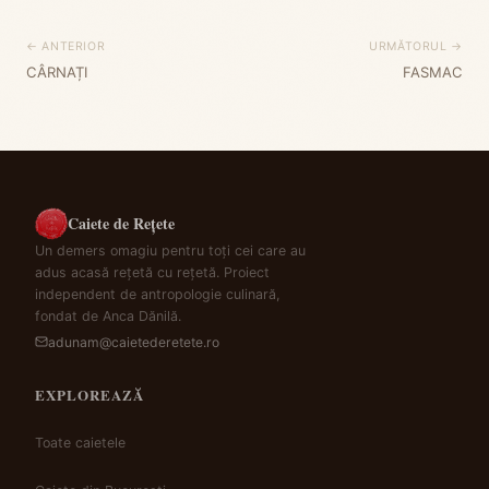
← ANTERIOR
URMĂTORUL →
CÂRNAȚI
FASMAC
Caiete de Rețete
Un demers omagiu pentru toți cei care au
adus acasă rețetă cu rețetă. Proiect
independent de antropologie culinară,
fondat de Anca Dănilă.
adunam@caietederetete.ro
EXPLOREAZĂ
Toate caietele