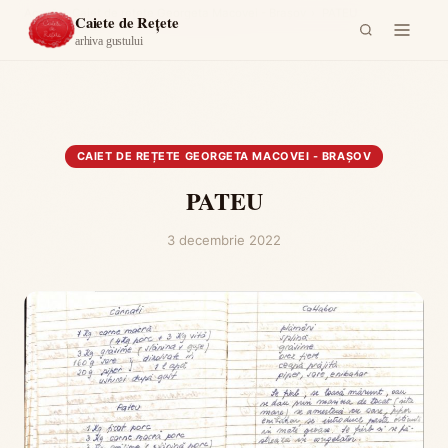
Acasă
›
Caiet de rețete Georgeta Macovei - Brașov
›
PATEU
Caiete de Rețete
arhiva gustului
CAIET DE REȚETE GEORGETA MACOVEI - BRAȘOV
PATEU
3 decembrie 2022