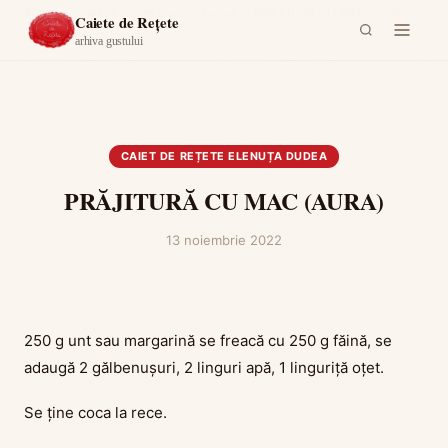
Acasă
›
Caiet de rețete Elenuța Dudea
›
PRĂJITURĂ CU MAC (AURA)
Caiete de Rețete
arhiva gustului
CAIET DE REȚETE ELENUȚA DUDEA
PRĂJITURĂ CU MAC (AURA)
13 noiembrie 2022
250 g unt sau margarină se freacă cu 250 g făină, se
adaugă 2 gălbenușuri, 2 linguri apă, 1 linguriță oțet.
Se ține coca la rece.