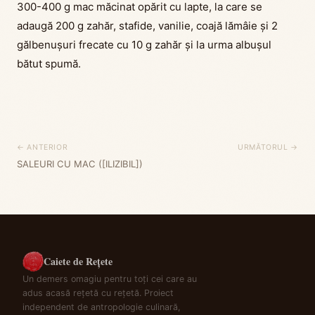
300-400 g mac măcinat opărit cu lapte, la care se
adaugă 200 g zahăr, stafide, vanilie, coajă lămâie și 2
gălbenușuri frecate cu 10 g zahăr și la urma albușul
bătut spumă.
← ANTERIOR
URMĂTORUL →
SALEURI CU MAC ([ILIZIBIL])
Caiete de Rețete
Un demers omagiu pentru toți cei care au
adus acasă rețetă cu rețetă. Proiect
independent de antropologie culinară,