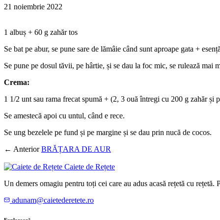
21 noiembrie 2022
1 albuș + 60 g zahăr tos
Se bat pe abur, se pune sare de lămâie când sunt aproape gata + esență
Se pune pe dosul tăvii, pe hârtie, și se dau la foc mic, se rulează mai m
Crema:
1 1/2 unt sau rama frecat spumă + (2, 3 ouă întregi cu 200 g zahăr și p
Se amestecă apoi cu untul, când e rece.
Se ung bezelele pe fund și pe margine și se dau prin nucă de cocos.
← Anterior
BRĂȚARA DE AUR
Caiete de Rețete
Un demers omagiu pentru toți cei care au adus acasă rețetă cu rețetă.
adunam@caietederetete.ro