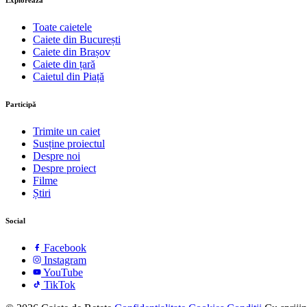
Explorează
Toate caietele
Caiete din București
Caiete din Brașov
Caiete din țară
Caietul din Piață
Participă
Trimite un caiet
Susține proiectul
Despre noi
Despre proiect
Filme
Știri
Social
Facebook
Instagram
YouTube
TikTok