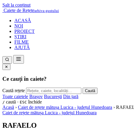
Salt la conținut
Caiete de Rețete
arhiva gustului
ACASĂ
NOI
PROIECT
ȘTIRI
FILME
AJUTĂ
✕
Ce cauți în caiete?
Caută rețete
Caută
Toate caietele
Brașov
București
Din țară
caută ·
închide
/
ESC
Acasă
›
Caiet de rețete mătușa Lucica - județul Hunedoara
›
RAFAE
Caiet de rețete mătușa Lucica - județul Hunedoara
RAFAELO