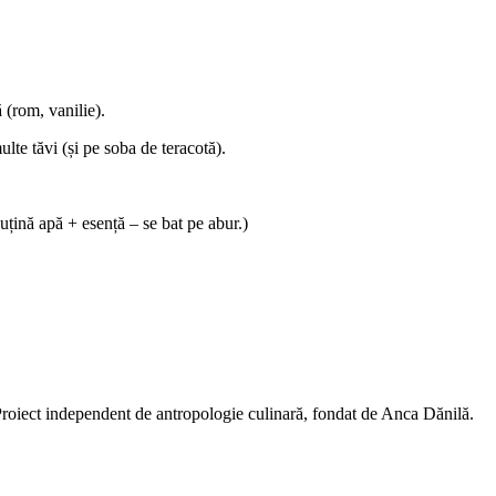
 (rom, vanilie).
ulte tăvi (și pe soba de teracotă).
uțină apă + esență – se bat pe abur.)
 Proiect independent de antropologie culinară, fondat de Anca Dănilă.