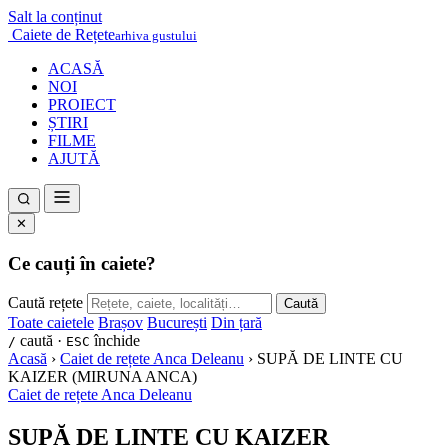
Salt la conținut
Caiete de Rețete
arhiva gustului
ACASĂ
NOI
PROIECT
ȘTIRI
FILME
AJUTĂ
✕
Ce cauți în caiete?
Caută rețete
Caută
Toate caietele
Brașov
București
Din țară
caută ·
închide
/
ESC
Acasă
›
Caiet de rețete Anca Deleanu
›
SUPĂ DE LINTE CU
KAIZER (MIRUNA ANCA)
Caiet de rețete Anca Deleanu
SUPĂ DE LINTE CU KAIZER