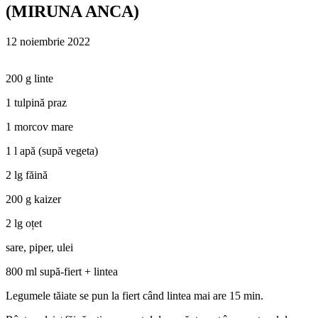
(MIRUNA ANCA)
12 noiembrie 2022
200 g linte
1 tulpină praz
1 morcov mare
1 l apă (supă vegeta)
2 lg făină
200 g kaizer
2 lg oțet
sare, piper, ulei
800 ml supă-fiert + lintea
Legumele tăiate se pun la fiert când lintea mai are 15 min.