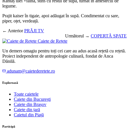
Rântaș ulei +făină, stins cu restul de supă, turnat în amestecul de
legume.
Prajit kaiser în tigaie, apoi adăugat în supă. Condimentat cu sare,
piper, oțet, verdeață.
← Anterior
PRĂJI TV
Următorul →
COPERTĂ SPATE
Caiete de Rețete
Un demers omagiu pentru toți cei care au adus acasă rețetă cu rețetă.
Proiect independent de antropologie culinară, fondat de Anca
Dănilă.
adunam@caietederetete.ro
Explorează
Toate caietele
Caiete din București
Caiete din Brașov
Caiete din țară
Caietul din Piață
Participă